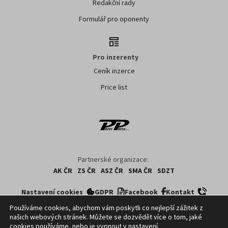
Redakční rady
Formulář pro oponenty
Pro inzerenty
Ceník inzerce
Price list
Partnerské organizace:
AK ČR
ZS ČR
ASZ ČR
SMA ČR
SDZT
Nastavení cookies
GDPR
Facebook
Kontakt
Používáme cookies, abychom vám poskytli co nejlepší zážitek z
našich webových stránek. Můžete se dozvědět více o tom, jaké
Copyright ©
2026
ČTK. Profi Press, s.r.o. využívá zpravodajství z databází ČTK,
cookies používáme, nebo je vypnout v
nastavení
.
jejichž obsah je chráněn autorským zákonem. Přepis, šíření či další