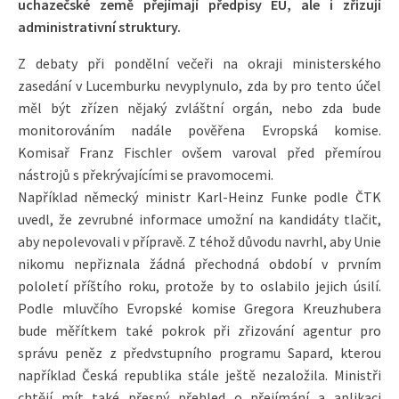
uchazečské země přejímají předpisy EU, ale i zřizují
administrativní struktury.
Z debaty při pondělní večeři na okraji ministerského
zasedání v Lucemburku nevyplynulo, zda by pro tento účel
měl být zřízen nějaký zvláštní orgán, nebo zda bude
monitorováním nadále pověřena Evropská komise.
Komisař Franz Fischler ovšem varoval před přemírou
nástrojů s překrývajícími se pravomocemi.
Například německý ministr Karl-Heinz Funke podle ČTK
uvedl, že zevrubné informace umožní na kandidáty tlačit,
aby nepolevovali v přípravě. Z téhož důvodu navrhl, aby Unie
nikomu nepřiznala žádná přechodná období v prvním
pololetí příštího roku, protože by to oslabilo jejich úsilí.
Podle mluvčího Evropské komise Gregora Kreuzhubera
bude měřítkem také pokrok při zřizování agentur pro
správu peněz z předvstupního programu Sapard, kterou
například Česká republika stále ještě nezaložila. Ministři
chtějí mít také přesný přehled o přejímání a aplikaci