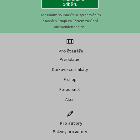
odběru
Odesláním souhlasíte se zpracováním
osobních údajů za účelem zasílání
obchodních sdělení.
Pro čtenáře
Předplatné
Dárkové certifikáty
E-shop
Fotosoutěž
Akce
Pro autory
Pokyny pro autory