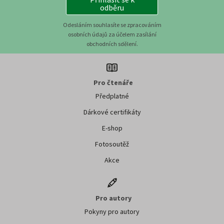
odběru
Odesláním souhlasíte se zpracováním
osobních údajů za účelem zasílání
obchodních sdělení.
Pro čtenáře
Předplatné
Dárkové certifikáty
E-shop
Fotosoutěž
Akce
Pro autory
Pokyny pro autory