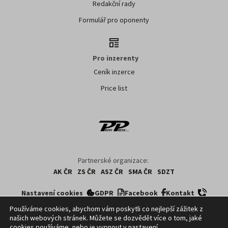
Redakční rady
Formulář pro oponenty
Pro inzerenty
Ceník inzerce
Price list
Partnerské organizace:
AK ČR
ZS ČR
ASZ ČR
SMA ČR
SDZT
Nastavení cookies
GDPR
Facebook
Kontakt
Používáme cookies, abychom vám poskytli co nejlepší zážitek z
našich webových stránek. Můžete se dozvědět více o tom, jaké
Copyright ©
2026
ČTK. Profi Press, s.r.o. využívá zpravodajství z databází ČTK,
cookies používáme, nebo je vypnout v
nastavení
.