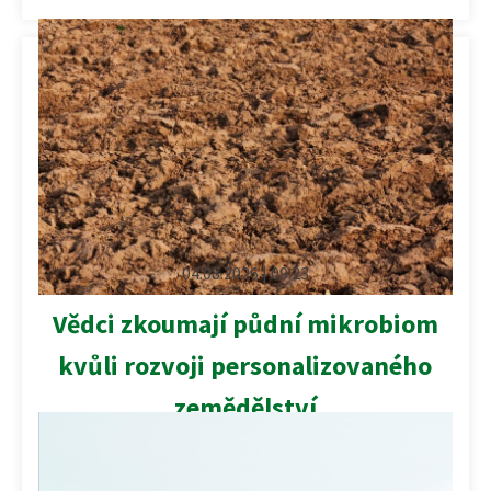
04.08.2026 | 09:23
Vědci zkoumají půdní mikrobiom
kvůli rozvoji personalizovaného
zemědělství
Na půdní mikrobiom, společenství tisíců druhů
bakterií, hub a dalších organismů, se ve výzkumu