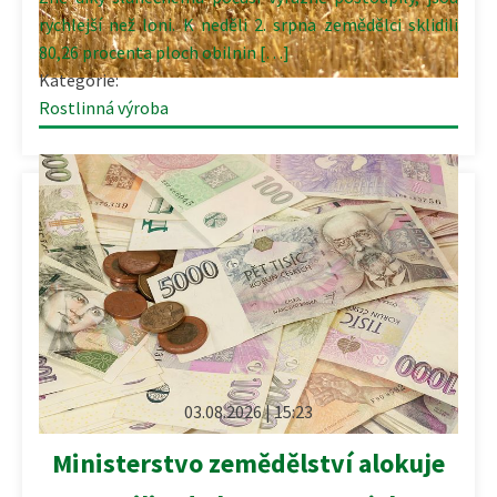
rychlejší než loni. K neděli 2. srpna zemědělci sklidili
80,26 procenta ploch obilnin […]
Kategorie:
Rostlinná výroba
03.08.2026 | 15:23
Ministerstvo zemědělství alokuje