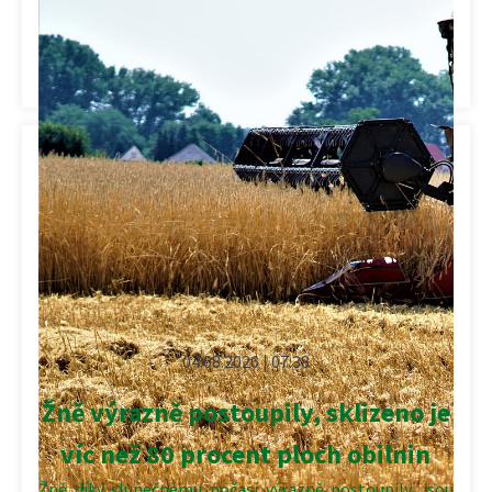
zaměřili vědci z Biofyzikálního ústavu Akademie […]
Kategorie:
Půda
,
Výzkum
04.08.2026 | 07:38
Žně výrazně postoupily, sklizeno je
víc než 80 procent ploch obilnin
Žně díky slunečnému počasí výrazně postoupily, jsou