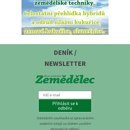
DENÍK /
NEWSLETTER
Přihlásit se k
odběru
Odesláním souhlasíte se zpracováním
osobních údajů za účelem zasílání
obchodních sdělení.