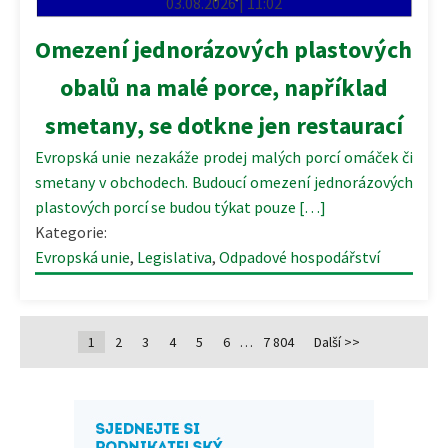
03.08.2026 | 11:02
Omezení jednorázových plastových
obalů na malé porce, například
smetany, se dotkne jen restaurací
Evropská unie nezakáže prodej malých porcí omáček či
smetany v obchodech. Budoucí omezení jednorázových
plastových porcí se budou týkat pouze […]
Kategorie:
Evropská unie
,
Legislativa
,
Odpadové hospodářství
1
2
3
4
5
6
…
7 804
Další >>