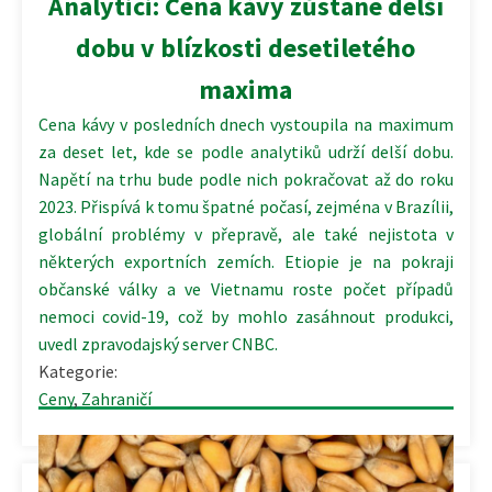
Analytici: Cena kávy zůstane delší
dobu v blízkosti desetiletého
maxima
Cena kávy v posledních dnech vystoupila na maximum
za deset let, kde se podle analytiků udrží delší dobu.
Napětí na trhu bude podle nich pokračovat až do roku
2023. Přispívá k tomu špatné počasí, zejména v Brazílii,
globální problémy v přepravě, ale také nejistota v
některých exportních zemích. Etiopie je na pokraji
občanské války a ve Vietnamu roste počet případů
nemoci covid-19, což by mohlo zasáhnout produkci,
uvedl zpravodajský server CNBC.
Kategorie:
Ceny
,
Zahraničí