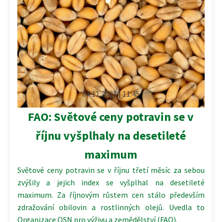
04.11.2021 | 11:45
FAO: Světové ceny potravin se v
říjnu vyšplhaly na desetileté
maximum
Světové ceny potravin se v říjnu třetí měsíc za sebou
zvýšily a jejich index se vyšplhal na desetileté
maximum. Za říjnovým růstem cen stálo především
zdražování obilovin a rostlinných olejů. Uvedla to
Organizace OSN pro výživu a zemědělství (FAO).