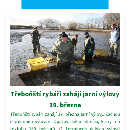
14.03.2018 | 12:30
Třeboňští rybáři zahájí jarní výlovy
19. března
Třeboňští rybáři zahájí 19. března jarní výlovy. Začnou
čtyřdenním výlovem Opatovického rybníka, který má
rozlohu 160 hektarů. O termínech dalších výlovů