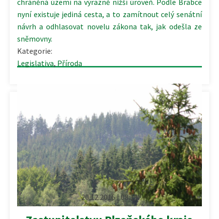
chráněná území na výrazně nižší úroveň. Podle Brabce
nyní existuje jediná cesta, a to zamítnout celý senátní
návrh a odhlasovat novelu zákona tak, jak odešla ze
sněmovny.
Kategorie:
Legislativa
,
Příroda
20.12.2016 | 08:13