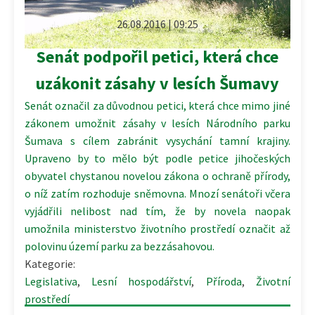
26.08.2016 | 09:25
Senát podpořil petici, která chce
uzákonit zásahy v lesích Šumavy
Senát označil za důvodnou petici, která chce mimo jiné
zákonem umožnit zásahy v lesích Národního parku
Šumava s cílem zabránit vysychání tamní krajiny.
Upraveno by to mělo být podle petice jihočeských
obyvatel chystanou novelou zákona o ochraně přírody,
o níž zatím rozhoduje sněmovna. Mnozí senátoři včera
vyjádřili nelibost nad tím, že by novela naopak
umožnila ministerstvo životního prostředí označit až
polovinu území parku za bezzásahovou.
Kategorie:
Legislativa
,
Lesní hospodářství
,
Příroda
,
Životní
prostředí