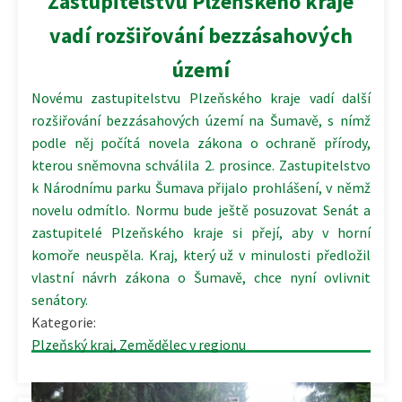
Zastupitelstvu Plzeňského kraje
vadí rozšiřování bezzásahových
území
Novému zastupitelstvu Plzeňského kraje vadí další
rozšiřování bezzásahových území na Šumavě, s nímž
podle něj počítá novela zákona o ochraně přírody,
kterou sněmovna schválila 2. prosince. Zastupitelstvo
k Národnímu parku Šumava přijalo prohlášení, v němž
novelu odmítlo. Normu bude ještě posuzovat Senát a
zastupitelé Plzeňského kraje si přejí, aby v horní
komoře neuspěla. Kraj, který už v minulosti předložil
vlastní návrh zákona o Šumavě, chce nyní ovlivnit
senátory.
Kategorie:
Plzeňský kraj
,
Zemědělec v regionu