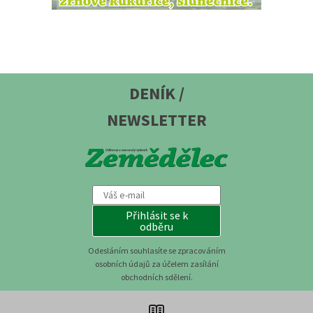
DENÍK /
NEWSLETTER
Přihlásit se k
odběru
Odesláním souhlasíte se zpracováním
osobních údajů za účelem zasílání
obchodních sdělení.