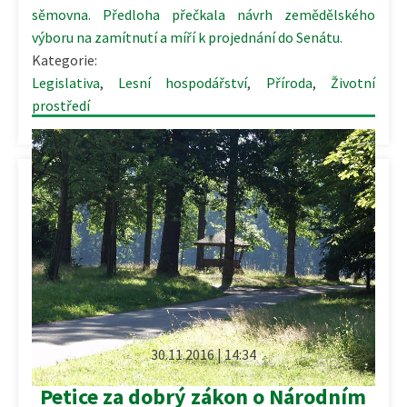
sěmovna. Předloha přečkala návrh zemědělského
výboru na zamítnutí a míří k projednání do Senátu.
Kategorie:
Legislativa
,
Lesní hospodářství
,
Příroda
,
Životní
prostředí
30.11.2016 | 14:34
Petice za dobrý zákon o Národním