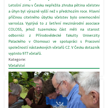
Letošní zimu v Česku nepřežila zhruba pětina včelstev
a úhyn byl výrazně vyšší než v předchozím roce. Hlavní
příčinou citelného úbytku včelstev bylo onemocnění
varroóza. Vyplývá to z šetření mezinárodní asociace
COLOSS, jehož tuzemskou část měli na starost
odborníci z Přírodovědecké fakulty Univerzity
Palackého v Olomouci ve spolupráci s Pracovní
společností nástavkových včelařů CZ. V Česku dotazník
vyplnilo 977 včelařů.
Kategorie:
Včelařství