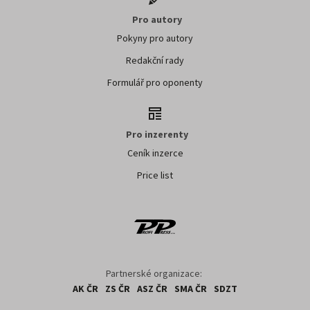
Pro autory
Pokyny pro autory
Redakční rady
Formulář pro oponenty
Pro inzerenty
Ceník inzerce
Price list
Partnerské organizace:
AK ČR
ZS ČR
ASZ ČR
SMA ČR
SDZT