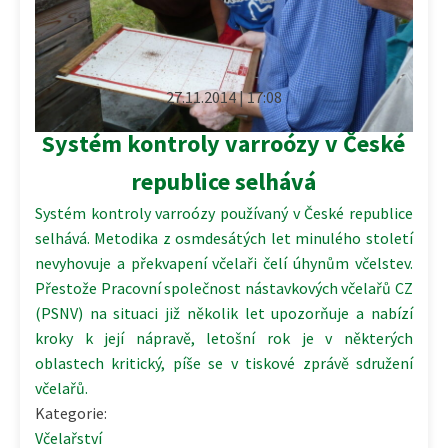
27.11.2014 | 17:08
Systém kontroly varroózy v České
republice selhává
Systém kontroly varroózy používaný v České republice
selhává. Metodika z osmdesátých let minulého století
nevyhovuje a překvapení včelaři čelí úhynům včelstev.
Přestože Pracovní společnost nástavkových včelařů CZ
(PSNV) na situaci již několik let upozorňuje a nabízí
kroky k její nápravě, letošní rok je v některých
oblastech kritický, píše se v tiskové zprávě sdružení
včelařů.
Kategorie:
Včelařství