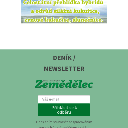
DENÍK /
NEWSLETTER
Přihlásit se k
odběru
Odesláním souhlasíte se zpracováním
osobních údajů za účelem zasílání