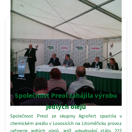
23.06.2015 | 11:38
Společnost Preol zahájila výrobu
jedlých olejů
Společnost Preol ze skupiny Agrofert spustila v
chemickém areálu v Lovosicích na Litoměřicku provoz
rafinerie jedlých olejů, jejíž vybudování stálo 222