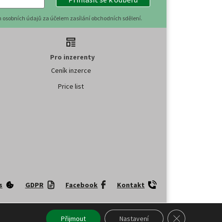
 osobních údajů za účelem zasílání obchodních sdělení.
Pro inzerenty
Ceník inzerce
Price list
s
GDPR
Facebook
Kontakt
upňování tohoto obsahu či jeho části veřejnosti, a to jakýmkoliv
Zavřít cookie l
Přijmout
Nastavení