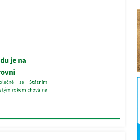
du je na
rovni
polečně se Státním
šestým rokem chová na