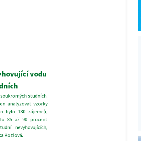
yhovující vodu
dních
v soukromých studních.
ren analyzovat vzorky
to bylo 180 zájemců,
ylo 85 až 90 procent
dní nevyhovujících,
ka Kozlová.