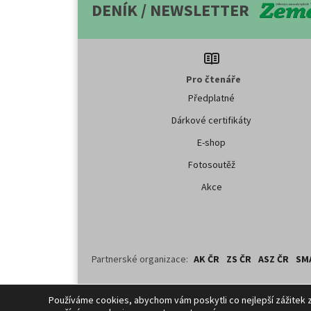
DENÍK / NEWSLETTER
Pro čtenáře
Předplatné
Dárkové certifikáty
E-shop
Fotosoutěž
Akce
Partnerské organizace:
AK ČR
ZS ČR
ASZ ČR
SM
Copyright ©
2026
ČTK. Profi Press, s.r.o. využívá zpravodajství
Používáme cookies, abychom vám poskytli co nejlepší zážitek 