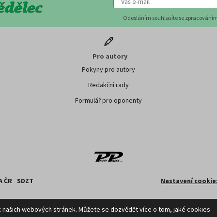
Odesláním souhlasíte se zpracováním
Pro autory
Pokyny pro autory
Redakční rady
Formulář pro oponenty
A ČR
SDZT
Nastavení cookie
 z databází ČTK, jejichž obsah je chráněn autorským zákonem. Přepis, šíření či další zpříst
z našich webových stránek. Můžete se dozvědět více o tom, jaké cookies
způsobem, je bez předchozího souhlasu ČTK výslovně zakázáno.