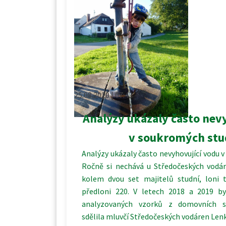
25.08.2020 | 07:43
Analýzy ukázaly často nev
v soukromých stu
Analýzy ukázaly často nevyhovující vodu 
Ročně si nechává u Středočeských vodá
kolem dvou set majitelů studní, loni 
předloni 220. V letech 2018 a 2019 b
analyzovaných vzorků z domovních stu
sdělila mluvčí Středočeských vodáren Len