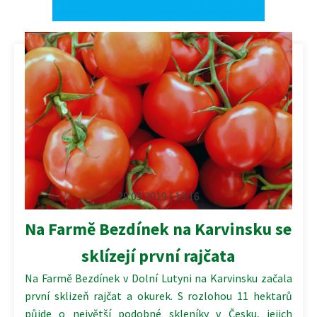
29.03.2019 | 13:16
Na Farmě Bezdínek na Karvinsku se
sklízejí první rajčata
Na Farmě Bezdínek v Dolní Lutyni na Karvinsku začala
první sklizeň rajčat a okurek. S rozlohou 11 hektarů
půjde o největší podobné skleníky v Česku, jejich