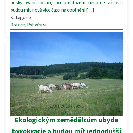
poskytování dotací, při předložení neúplné žádosti
budou mít nově více času na doplnění […]
Kategorie:
Dotace
,
Rybářství
23.01.2025 | 09:56
Ekologickým zemědělcům ubyde
byrokracie a budou mít jednodušší