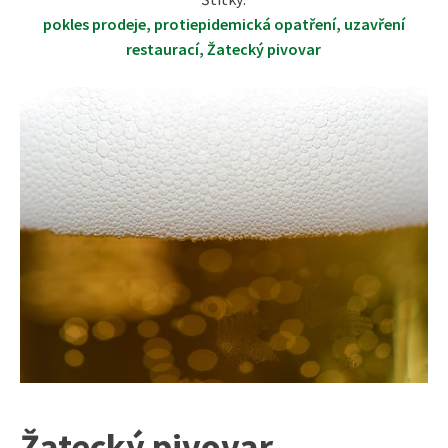
pokles prodeje
,
protiepidemická opatření
,
uzavření
restaurací
,
Žatecký pivovar
Žatecký pivovar