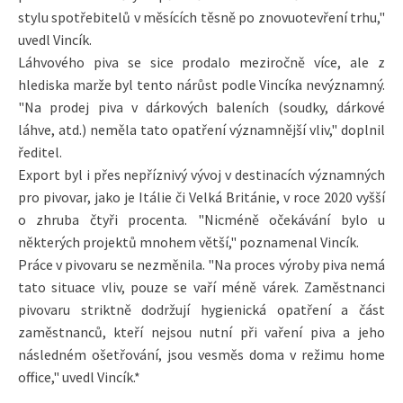
stylu spotřebitelů v měsících těsně po znovuotevření trhu,"
uvedl Vincík.
Láhvového piva se sice prodalo meziročně více, ale z
hlediska marže byl tento nárůst podle Vincíka nevýznamný.
"Na prodej piva v dárkových baleních (soudky, dárkové
láhve, atd.) neměla tato opatření významnější vliv," doplnil
ředitel.
Export byl i přes nepříznivý vývoj v destinacích významných
pro pivovar, jako je Itálie či Velká Británie, v roce 2020 vyšší
o zhruba čtyři procenta. "Nicméně očekávání bylo u
některých projektů mnohem větší," poznamenal Vincík.
Práce v pivovaru se nezměnila. "Na proces výroby piva nemá
tato situace vliv, pouze se vaří méně várek. Zaměstnanci
pivovaru striktně dodržují hygienická opatření a část
zaměstnanců, kteří nejsou nutní při vaření piva a jeho
následném ošetřování, jsou vesměs doma v režimu home
office," uvedl Vincík.*