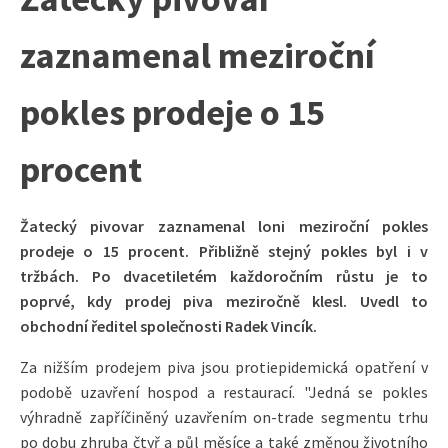
zaznamenal meziroční
pokles prodeje o 15
procent
Žatecký pivovar zaznamenal loni meziroční pokles
prodeje o 15 procent. Přibližně stejný pokles byl i v
tržbách. Po dvacetiletém každoročním růstu je to
poprvé, kdy prodej piva meziročně klesl. Uvedl to
obchodní ředitel společnosti Radek Vincík.
Za nižším prodejem piva jsou protiepidemická opatření v
podobě uzavření hospod a restaurací. "Jedná se pokles
výhradně zapříčiněný uzavřením on-trade segmentu trhu
po dobu zhruba čtyř a půl měsíce a také změnou životního