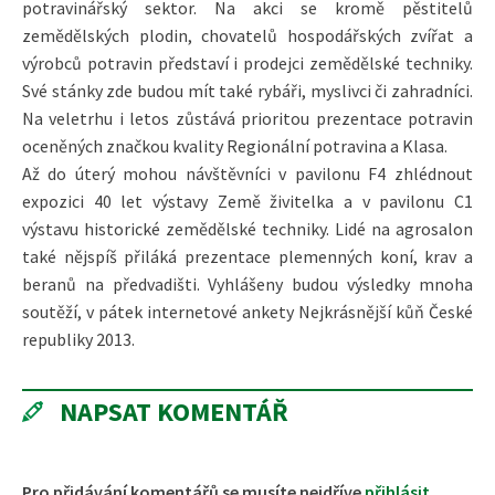
potravinářský sektor. Na akci se kromě pěstitelů
zemědělských plodin, chovatelů hospodářských zvířat a
výrobců potravin představí i prodejci zemědělské techniky.
Své stánky zde budou mít také rybáři, myslivci či zahradníci.
Na veletrhu i letos zůstává prioritou prezentace potravin
oceněných značkou kvality Regionální potravina a Klasa.
Až do úterý mohou návštěvníci v pavilonu F4 zhlédnout
expozici 40 let výstavy Země živitelka a v pavilonu C1
výstavu historické zemědělské techniky. Lidé na agrosalon
také nějspíš přiláká prezentace plemenných koní, krav a
beranů na předvadišti. Vyhlášeny budou výsledky mnoha
soutěží, v pátek internetové ankety Nejkrásnější kůň České
republiky 2013.
NAPSAT KOMENTÁŘ
Pro přidávání komentářů se musíte nejdříve
přihlásit
.