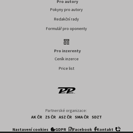
Pro autory
Pokyny pro autory
Redakční rady
Formulář pro oponenty
Pro inzerenty
Ceník inzerce
Price list
Partnerské organizace:
AK ČR
ZS ČR
ASZ ČR
SMA ČR
SDZT
Nastavení cookies
GDPR
Facebook
Kontakt