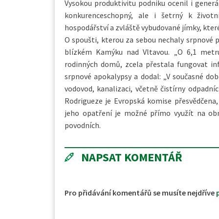
Vysokou produktivitu podniku ocenil i generál
konkurenceschopný, ale i šetrný k živo
hospodářství a zvláště vybudované jímky, které
O spoušti, kterou za sebou nechaly srpnové p
blízkém Kamýku nad Vltavou. „O 6,1 metru 
rodinných domů, zcela přestala fungovat inf
srpnové apokalypsy a dodal: „V současné dob
vodovod, kanalizaci, včetně čistírny odpadní
Rodrigueze je Evropská komise přesvědčena,
jeho opatření je možné přímo využít na ob
povodních.
NAPSAT KOMENTÁŘ
Pro přidávání komentářů se musíte nejdříve