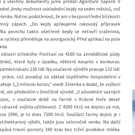
áří a všechny dokumenty jsme předali Agentuře Sapard. V
jedné jímky možnost uskladnění kejdy na sedm měsíců, což
 Zelenka. Nutno podotknout, že ani v bezprostřední blízkosti
jemný zápach. „Do kejdy aplikujeme rakouský přípravek
Na povrchu takto ošetřené kejdy se netvoří sraženina,
 se rychleji přeměňuje na anorganický. Před aplikací na pole
eda.
 oblasti středního Povltaví na 4160 ha zemědělské půdy.
niků, které byly v úpadku, některé koupilo v konkurzu.
zaměstnávalo 230 lidí. Na současné výměře pracuje 132 lidí.
y práce, což považuji za základ úspěšného hospodaření v
huje 1,2 milionu korun,“ uvedl Zelenka a dodal, že zvýšení
nné, ale především v živočišné výrobě. „V původních vazných
dojnic, v současné době na farmě v Krásné Hoře deset
 výrazně zvýšila užitkovost. Z 4200 litrů na dojnici za rok,
e 1990, je to dnes 7200 litrů. Součástí farmy dojnic je i
estihektarový výběh, takže jsou celoročně venku. Na další
spásá travní porosty 160 krav bez tržní produkce mléka.