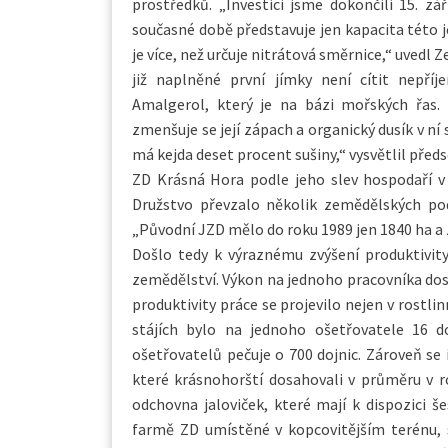
prostředků. „Investici jsme dokončili 15. z
současné době představuje jen kapacita této 
je více, než určuje nitrátová směrnice,“ uvedl
již naplněné první jímky není cítit nepří
Amalgerol, který je na bázi mořských řas. 
zmenšuje se její zápach a organický dusík v ní
má kejda deset procent sušiny,“ vysvětlil předs
ZD Krásná Hora podle jeho slev hospodaří v
Družstvo převzalo několik zemědělských pod
„Původní JZD mělo do roku 1989 jen 1840 ha a 
Došlo tedy k výraznému zvýšení produktivit
zemědělství. Výkon na jednoho pracovníka dosa
produktivity práce se projevilo nejen v rostli
stájích bylo na jednoho ošetřovatele 16 
ošetřovatelů pečuje o 700 dojnic. Zároveň se i
které krásnohorští dosahovali v průměru v roc
odchovna jaloviček, které mají k dispozici š
farmě ZD umístěné v kopcovitějším terénu, 