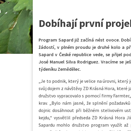
Dobíhají první proje
Program Sapard již začíná nést ovoce. Dobí
žádostí, v plném proudu je druhé kolo a př
Sapard v České republice vede, se přijel po
José Manuel Silva Rodriguez. Vracíme se ješt
týdeníku Zemědělec.
„Je to podnik, který je velice na úrovni, který
svůj dojem z návštěvy ZD Krásná Hora, které j
družstvo vypracovalo s pomocí firmy Farmtec, 
krav. „Bylo nám jasné, že splnění požadavk
dojnic dosáhnout při běžném stelivovém ust
kejdu,“ vysvětlil předseda ZD Krásná Hora J
Sapardu mohlo družstvo program využít až p