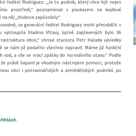
ní ředitel Rodriguez: „Je to podnik, který chce být nejen
tnímu prostředí,“ poznamenal s poukazem na kejdové
 na něj „hluboce zapůsobily.“
ovodně, se generální ředitel Rodriguez mohl přesvědčit v
vystoupila hladina Vltavy, úplně zaplavených bylo 36
rastruktura obce,“ shrnul starosta Petr Halada výsledky
ě se nám již podařilo všechno napravit. Máme již funkční
ch vod, a vše se vrací zpátky do normálního stavu.“ Podle
 že právě Sapard je vhodným nástrojem pomoci, protože
novu obcí i potravinářských a zemědělských podniků po
přihlásit
.