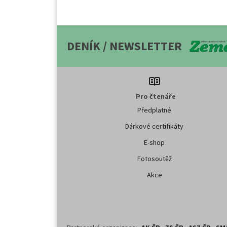
DENÍK / NEWSLETTER
Pro čtenáře
Předplatné
Dárkové certifikáty
E-shop
Fotosoutěž
Akce