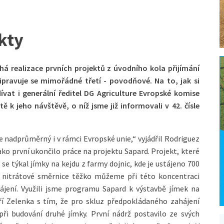
kty
há realizace prvních projektů z úvodního kola přijímání
ipravuje se mimořádné třetí - povodňové. Na to, jak si
dívat i generální ředitel DG Agriculture Evropské komise
ě k jeho návštěvě, o níž jsme již informovali v 42. čísle
 je nadprůměrný i v rámci Evropské unie,“ vyjádřil Rodriguez
ako první ukončilo práce na projektu Sapard. Projekt, které
se týkal jímky na kejdu z farmy dojnic, kde je ustájeno 700
ů nitrátové směrnice těžko můžeme při této koncentraci
ájení. Využili jsme programu Sapard k výstavbě jímek na
iří Zelenka s tím, že pro skluz předpokládaného zahájení
ři budování druhé jímky. První nádrž postavilo ze svých