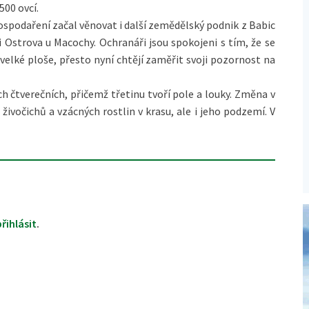
500 ovcí.
podaření začal věnovat i další zemědělský podnik z Babic
ti Ostrova u Macochy. Ochranáři jsou spokojeni s tím, že se
velké ploše, přesto nyní chtějí zaměřit svoji pozornost na
h čtverečních, přičemž třetinu tvoří pole a louky. Změna v
ivočichů a vzácných rostlin v krasu, ale i jeho podzemí. V
přihlásit
.