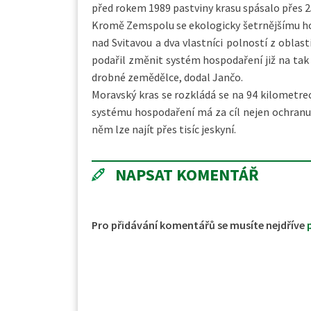
před rokem 1989 pastviny krasu spásalo přes 2
Kromě Zemspolu se ekologicky šetrnějšímu hos
nad Svitavou a dva vlastníci polností z oblas
podařil změnit systém hospodaření již na tak 
drobné zemědělce, dodal Jančo.
Moravský kras se rozkládá se na 94 kilometrec
systému hospodaření má za cíl nejen ochranu ž
něm lze najít přes tisíc jeskyní.
NAPSAT KOMENTÁŘ
Pro přidávání komentářů se musíte nejdříve