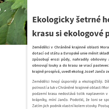
Ekologicky šetrné 
krasu si ekologové 
Zemědělci v Chráněné krajinné oblasti Mora
dotací od státu a Evropské unie měnit sklad
způsobují erozi půdy, nahradily obiloviny a
obnovují louky a do krasu se vrací pastevec
krajině prospívá, uvedl ekolog Jozef Jančo z
Zemědělci hnojí úsporněji a ekologičtěji. 
polností a luk v Chráněné krajinné oblasti Mor
podzemí krasu nedostává tolik naplavenin v
krápníky, míní Jančo. Podotkl, že loni se s
Zatím jich podnik vlastní kolem stovky. Postup