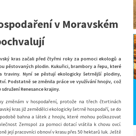
hospodaření v Moravském
pochvalují
vský kras začali před čtyřmi roky za pomoci ekologů a
bu pěstovaných plodin. Kukuřici, brambory a řepu, které
 traviny. Nyní se pěstují ekologicky šetrnější plodiny,
tví. Podstatně se změnila práce ve využívání hnojiv, což
e sdružení Renesance krajiny.
Díky změnám v hospodaření, protože na třech čtvrtinách
avský kras již zemědělci ekologicky šetrně hospodaří, se do
 podobě bahna a látek z hnojiv, které mohou poškozovat
polečnost Zemspol za pomoci dotací vrátila k chovu ovcí.
ně její pracovníci obnoví v krasu přes 50 hektarů luk. Ještě