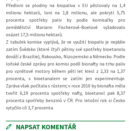
Předloni se plodiny na biopaliva v EU pěstovaly na 1,4
milionu hektarů, loni na 1,8 milionu, ale pokrytí 5,75
procenta spotřeby paliv by podle komisařky pro
zemědělství Mariann Fischerové-Boelové vyžadovalo
osázet 17,5 milionu hektarů.
Z tabulek komise vyplývá, že ve využití biopaliv je nejdále
zatím Švédsko (které čtyři pětiny své spotřeby bioetanolu
dováží z Brazílie), Rakousko, Nizozemsko a Německo. Podle
loňské české zprávy pro komisi podíl bionafty na trhu paliv
pro vznětové motory během pěti let klesl z 2,33 na 1,37
procenta, s bioetanalem se zatím jen experimentuje.
Zpráva však počítala s růstem; v roce 2010 by bionafta měla
tvořit 6,19 procenta spotřeby nafty, bioetanol pak 8,37
procenta spotřeby benzinů v ČR. Pro letošní rok si Česko
vytyčilo cíl 3,7 procenta.
NAPSAT KOMENTÁŘ