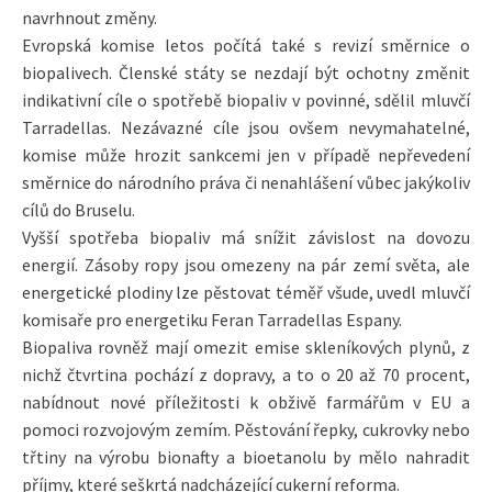
navrhnout změny.
Evropská komise letos počítá také s revizí směrnice o
biopalivech. Členské státy se nezdají být ochotny změnit
indikativní cíle o spotřebě biopaliv v povinné, sdělil mluvčí
Tarradellas. Nezávazné cíle jsou ovšem nevymahatelné,
komise může hrozit sankcemi jen v případě nepřevedení
směrnice do národního práva či nenahlášení vůbec jakýkoliv
cílů do Bruselu.
Vyšší spotřeba biopaliv má snížit závislost na dovozu
energií. Zásoby ropy jsou omezeny na pár zemí světa, ale
energetické plodiny lze pěstovat téměř všude, uvedl mluvčí
komisaře pro energetiku Feran Tarradellas Espany.
Biopaliva rovněž mají omezit emise skleníkových plynů, z
nichž čtvrtina pochází z dopravy, a to o 20 až 70 procent,
nabídnout nové příležitosti k obživě farmářům v EU a
pomoci rozvojovým zemím. Pěstování řepky, cukrovky nebo
třtiny na výrobu bionafty a bioetanolu by mělo nahradit
příjmy, které seškrtá nadcházející cukerní reforma.