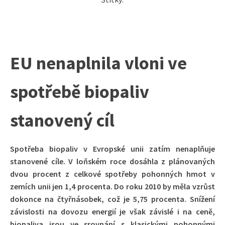
EU nenaplnila vloni ve
spotřebě biopaliv
stanovený cíl
Spotřeba biopaliv v Evropské unii zatím nenaplňuje
stanovené cíle. V loňském roce dosáhla z plánovaných
dvou procent z celkové spotřeby pohonných hmot v
zemích unii jen 1,4 procenta. Do roku 2010 by měla vzrůst
dokonce na čtyřnásobek, což je 5,75 procenta. Snížení
závislosti na dovozu energií je však závislé i na ceně,
biopaliva jsou ve srovnání s klasickými pohonnými