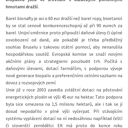
hmotami dražší.
Barel bionafty je asi o 60 eur dražší než barel ropy, bioetanol
by se stal cenově konkurenceschopný až při 90 eurech za
barel. Unijní směrnice proto připouští daňové úlevy či úplné
osvobození od daně, ale pokaždé je třeba předběžný
souhlas Bruselu s takovou státní pomocí, aby nenarušila
hospodářskou soutěž. Evropská komise se snaží novými
akčními plány a strategiemi povzbudit trh. Počítá s
daňovými úlevami, dotací farmářům, s podporou vývoje
nové generace biopaliv a preferenčními celními sazbami na
dovoz z rozvojových zemí.
Unie již v roce 2003 zavedla zvláštní dotaci na pěstování
energetických plodin ve výši 45 eur na hektar. Tato podpora
byla sice omezena na 1,5 milionu hektarů, ale i tak se jí
dosud nepodařilo v plné výši vyčerpat. Při stávajícím
systému vyplácení dotací na ní nedosáhnou například čeští
či slovenští zemědělci. EK má proto do konce roku