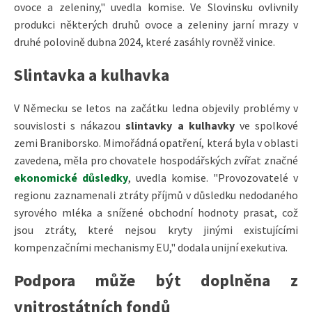
ovoce a zeleniny," uvedla komise. Ve Slovinsku ovlivnily
produkci některých druhů ovoce a zeleniny jarní mrazy v
druhé polovině dubna 2024, které zasáhly rovněž vinice.
Slintavka a kulhavka
V Německu se letos na začátku ledna objevily problémy v
souvislosti s nákazou
slintavky a kulhavky
ve spolkové
zemi Braniborsko. Mimořádná opatření, která byla v oblasti
zavedena, měla pro chovatele hospodářských zvířat značné
ekonomické důsledky
, uvedla komise. "Provozovatelé v
regionu zaznamenali ztráty příjmů v důsledku nedodaného
syrového mléka a snížené obchodní hodnoty prasat, což
jsou ztráty, které nejsou kryty jinými existujícími
kompenzačními mechanismy EU," dodala unijní exekutiva.
Podpora může být doplněna z
vnitrostátních fondů