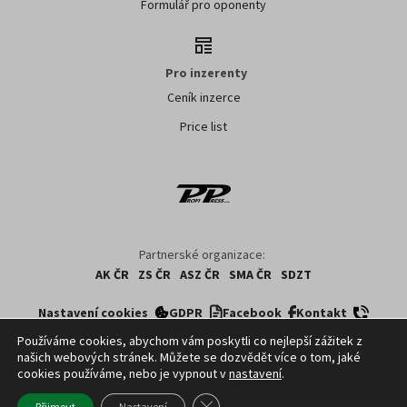
Formulář pro oponenty
Pro inzerenty
Ceník inzerce
Price list
Partnerské organizace:
AK ČR
ZS ČR
ASZ ČR
SMA ČR
SDZT
Nastavení cookies
GDPR
Facebook
Kontakt
Používáme cookies, abychom vám poskytli co nejlepší zážitek z
našich webových stránek. Můžete se dozvědět více o tom, jaké
Copyright ©
2026
ČTK. Profi Press, s.r.o. využívá zpravodajství z databází ČTK,
cookies používáme, nebo je vypnout v
nastavení
.
jejichž obsah je chráněn autorským zákonem. Přepis, šíření či další
zpřístupňování tohoto obsahu či jeho části veřejnosti, a to jakýmkoliv způsobem,
Zavřít cookie lištu GDPR
Přijmout
Nastavení