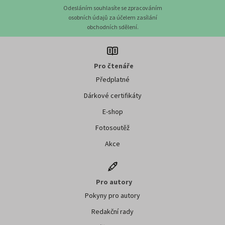
Odesláním souhlasíte se zpracováním
osobních údajů za účelem zasílání
obchodních sdělení.
Pro čtenáře
Předplatné
Dárkové certifikáty
E-shop
Fotosoutěž
Akce
Pro autory
Pokyny pro autory
Redakční rady