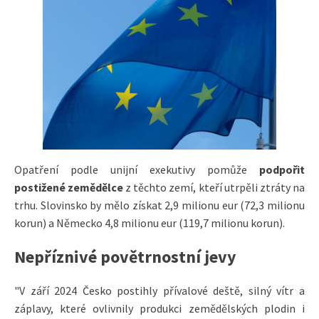
Opatření podle unijní exekutivy pomůže
podpořit
postižené zemědělce
z těchto zemí, kteří utrpěli ztráty na
trhu. Slovinsko by mělo získat 2,9 milionu eur (72,3 milionu
korun) a Německo 4,8 milionu eur (119,7 milionu korun).
Nepříznivé povětrnostní jevy
"V září 2024 Česko postihly přívalové deště, silný vítr a
záplavy, které ovlivnily produkci zemědělských plodin i