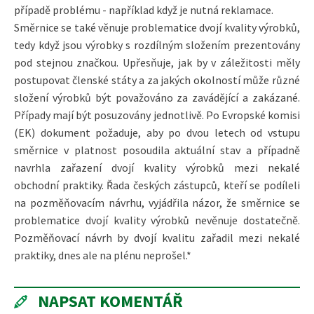
případě problému - například když je nutná reklamace.
Směrnice se také věnuje problematice dvojí kvality výrobků,
tedy když jsou výrobky s rozdílným složením prezentovány
pod stejnou značkou. Upřesňuje, jak by v záležitosti měly
postupovat členské státy a za jakých okolností může různé
složení výrobků být považováno za zavádějící a zakázané.
Případy mají být posuzovány jednotlivě. Po Evropské komisi
(EK) dokument požaduje, aby po dvou letech od vstupu
směrnice v platnost posoudila aktuální stav a případně
navrhla zařazení dvojí kvality výrobků mezi nekalé
obchodní praktiky. Řada českých zástupců, kteří se podíleli
na pozměňovacím návrhu, vyjádřila názor, že směrnice se
problematice dvojí kvality výrobků nevěnuje dostatečně.
Pozměňovací návrh by dvojí kvalitu zařadil mezi nekalé
praktiky, dnes ale na plénu neprošel.*
NAPSAT KOMENTÁŘ