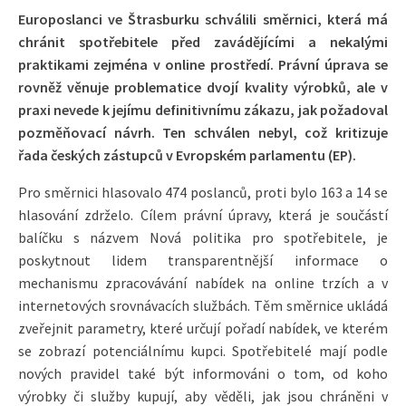
Europoslanci ve Štrasburku schválili směrnici, která má
chránit spotřebitele před zavádějícími a nekalými
praktikami zejména v online prostředí. Právní úprava se
rovněž věnuje problematice dvojí kvality výrobků, ale v
praxi nevede k jejímu definitivnímu zákazu, jak požadoval
pozměňovací návrh. Ten schválen nebyl, což kritizuje
řada českých zástupců v Evropském parlamentu (EP).
Pro směrnici hlasovalo 474 poslanců, proti bylo 163 a 14 se
hlasování zdrželo. Cílem právní úpravy, která je součástí
balíčku s názvem Nová politika pro spotřebitele, je
poskytnout lidem transparentnější informace o
mechanismu zpracovávání nabídek na online trzích a v
internetových srovnávacích službách. Těm směrnice ukládá
zveřejnit parametry, které určují pořadí nabídek, ve kterém
se zobrazí potenciálnímu kupci. Spotřebitelé mají podle
nových pravidel také být informováni o tom, od koho
výrobky či služby kupují, aby věděli, jak jsou chráněni v