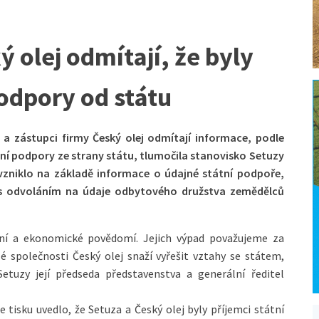
 olej odmítají, že byly
podpory od státu
a zástupci firmy Český olej odmítají informace, podle
lní podpory ze strany státu, tlumočila stanovisko Setuzy
í vzniklo na základě informace o údajné státní podpoře,
 s odvoláním na údaje odbytového družstva zemědělců
vní a ekonomické povědomí. Jejich výpad považujeme za
é společnosti Český olej snaží vyřešit vztahy se státem,
Setuzy její předseda představenstva a generální ředitel
 tisku uvedlo, že Setuza a Český olej byly příjemci státní