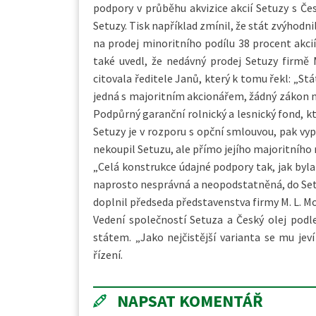
podpory v průběhu akvizice akcií Setuzy s Č
Setuzy. Tisk například zmínil, že stát zvýhodni
na prodej minoritního podílu 38 procent akci
také uvedl, že nedávný prodej Setuzy firmě 
citovala ředitele Janů, který k tomu řekl: „St
jedná s majoritním akcionářem, žádný zákon ne
Podpůrný garanční rolnický a lesnický fond, kt
Setuzy je v rozporu s opční smlouvou, pak vyp
nekoupil Setuzu, ale přímo jejího majoritního 
„Celá konstrukce údajné podpory tak, jak byla
naprosto nesprávná a neopodstatněná, do Setu
doplnil předseda představenstva firmy M. L. M
Vedení společností Setuza a Český olej podl
státem. „Jako nejčistější varianta se mu j
řízení.
NAPSAT KOMENTÁŘ