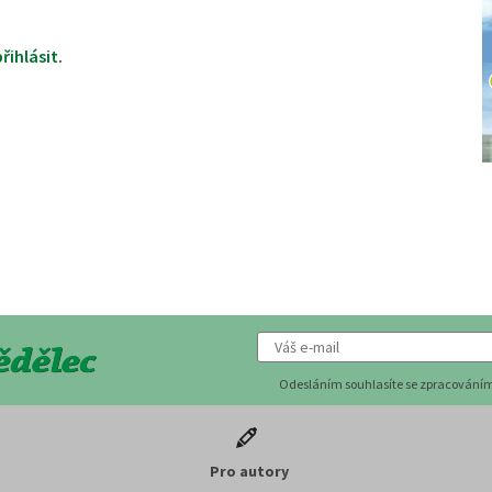
přihlásit
.
Odesláním souhlasíte se zpracováním
Pro autory