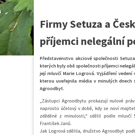
Firmy Setuza a Český
příjemci nelegální 
Představenstvo akciové společnosti Setuza 
kterých byly obě společnosti příjemci nelegá
její mluvčí Marie Logrová. Vyjádření veden
kterou uveřejnila média v minulých dnech
Agroodbyt.
„Zástupci Agroodbytu prokazují nulové prá
naprosto účelový v době, kdy se noví majitel
zděděné z minulosti,“ sdělil podle mluvčí 
František Janů.
Jak Logrová sdělila, družstvo Agroodbyt podle