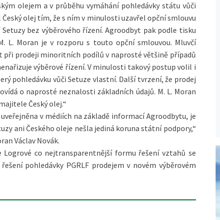
eským olejem a v průběhu vymáhání pohledávky státu vůči
l Český olej tím, že s ním v minulosti uzavřel opční smlouvu
í Setuzy bez výběrového řízení. Agroodbyt pak podle tisku
M. L. Moran je v rozporu s touto opční smlouvou. Mluvčí
át při prodeji minoritních podílů v naprosté většině případů
nařizuje výběrové řízení. V minulosti takový postup volil i
erý pohledávku vůči Setuze vlastní. Další tvrzení, že prodej
ovídá o naprosté neznalosti základních údajů. M. L. Moran
majitele Český olej.“
 uveřejněna v médiích na základě informací Agroodbytu, je
zy ani Českého oleje nešla jediná koruna státní podpory,“
oran Václav Novák.
e Logrové co nejtransparentnější formu řešení vztahů se
eví řešení pohledávky PGRLF prodejem v novém výběrovém