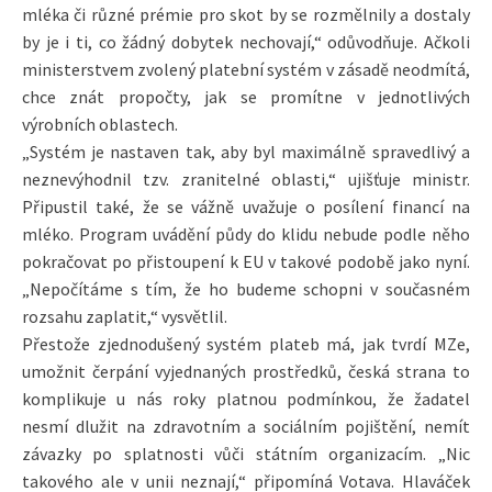
mléka či různé prémie pro skot by se rozmělnily a dostaly
by je i ti, co žádný dobytek nechovají,“ odůvodňuje. Ačkoli
ministerstvem zvolený platební systém v zásadě neodmítá,
chce znát propočty, jak se promítne v jednotlivých
výrobních oblastech.
„Systém je nastaven tak, aby byl maximálně spravedlivý a
neznevýhodnil tzv. zranitelné oblasti,“ ujišťuje ministr.
Připustil také, že se vážně uvažuje o posílení financí na
mléko. Program uvádění půdy do klidu nebude podle něho
pokračovat po přistoupení k EU v takové podobě jako nyní.
„Nepočítáme s tím, že ho budeme schopni v současném
rozsahu zaplatit,“ vysvětlil.
Přestože zjednodušený systém plateb má, jak tvrdí MZe,
umožnit čerpání vyjednaných prostředků, česká strana to
komplikuje u nás roky platnou podmínkou, že žadatel
nesmí dlužit na zdravotním a sociálním pojištění, nemít
závazky po splatnosti vůči státním organizacím. „Nic
takového ale v unii neznají,“ připomíná Votava. Hlaváček