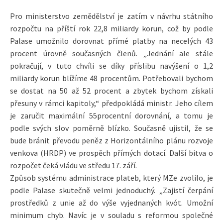
Pro ministerstvo zemědělství je zatím v návrhu státního
rozpočtu na příští rok 22,8 miliardy korun, což by podle
Palase umožnilo dorovnat přímé platby na necelých 43
procent úrovně současných členů. „Jednání ale stále
pokračují, v tuto chvíli se díky příslibu navýšení o 1,2
miliardy korun blížíme 48 procentům. Potřebovali bychom
se dostat na 50 až 52 procent a zbytek bychom získali
přesuny v rámci kapitoly,“ předpokládá ministr. Jeho cílem
je zaručit maximální 55procentní dorovnání, a tomu je
podle svých slov poměrně blízko. Současně ujistil, že se
bude bránit převodu peněz z Horizontálního plánu rozvoje
venkova (HRDP) ve prospěch přímých dotací. Další bitva o
rozpočet čeká vládu ve středu 17. září.
Způsob systému administrace plateb, který MZe zvolilo, je
podle Palase skutečně velmi jednoduchý. „Zajistí čerpání
prostředků z unie až do výše vyjednaných kvót. Umožní
minimum chyb. Navíc je v souladu s reformou společné