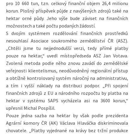
pro 10 660 tun, tzn. celkový finanční objem 26,4 milionu
korun. Plošný příspěvek půjde z navýšených zdrojů také na
hektar orné půdy. Jeho výše bude záviset na finančních
možnostech a také počtu podaných žádostí.
S dvojím systémem rozdělování finančních prostředků
nesouhlasí Asociace soukromého zemědělství ČR (ASZ).
„Chtěli jsme tu nejjednodušší verzi, tedy přímé platby
pouze na hektar,“ uvedl místopředseda ASZ Jan Votava.
Zvolená metoda podle něho znovu zavádí do zemědělské
veřejnosti klientelismus, neodůvodněný regionální přístup
a obtížně kontrolovaný systém náročný na administrativu,
a tím i vyšší náklady na distribuci podpor. „Při spojení
finančních zdrojů z EU a národního rozpočtu by platba na
hektar v systému SAPS vycházela asi na 3600 korun,“
upřesnil Michal Pospíšil.
Pouze jedna sazba na hektar by však podle prezidenta
Agrární komory ČR (AK) Václava Hlaváčka diskriminovala
chovatele. „Platby vyjednané na krávy bez tržní produkce