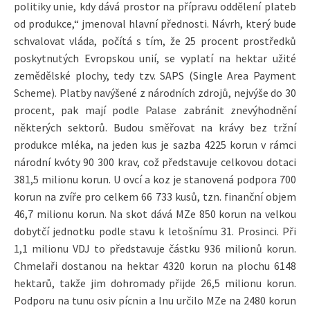
politiky unie, kdy dává prostor na přípravu oddělení plateb
od produkce,“ jmenoval hlavní přednosti. Návrh, který bude
schvalovat vláda, počítá s tím, že 25 procent prostředků
poskytnutých Evropskou unií, se vyplatí na hektar užité
zemědělské plochy, tedy tzv. SAPS (Single Area Payment
Scheme). Platby navýšené z národních zdrojů, nejvýše do 30
procent, pak mají podle Palase zabránit znevýhodnění
některých sektorů. Budou směřovat na krávy bez tržní
produkce mléka, na jeden kus je sazba 4225 korun v rámci
národní kvóty 90 300 krav, což představuje celkovou dotaci
381,5 milionu korun. U ovcí a koz je stanovená podpora 700
korun na zvíře pro celkem 66 733 kusů, tzn. finanční objem
46,7 milionu korun. Na skot dává MZe 850 korun na velkou
dobytčí jednotku podle stavu k letošnímu 31. Prosinci. Při
1,1 milionu VDJ to představuje částku 936 milionů korun.
Chmelaři dostanou na hektar 4320 korun na plochu 6148
hektarů, takže jim dohromady přijde 26,5 milionu korun.
Podporu na tunu osiv pícnin a lnu určilo MZe na 2480 korun