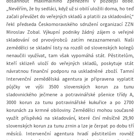
dosáhnout maximálního zpeněžení v pozdější době.
„Nevěřím, že by sedláci, když už si obilí uložili doma, ho teď
začali převážet do veřejných skladů a platili za skladování,“
řekl předseda Českomoravského sdružení organizací ZZN
Miroslav Zobal. Výkupní podniky žádný zájem o veřejné
skladování od prvovýrobců zatím nezaznamenali. Naši
zemědělci se skladní listy na rozdíl od slovenských kolegů
nenaučili využívat, tam však vypomáhá stát. Pěstitelům,
kteří sklizeň uloží do veřejných skladů, poskytuje stát
návratnou finanční podporu na uskladněné zboží. Tamní
Intervenční zemědělská agentura je připravena vyplatit
půjčky ve výši 3500 slovenských korun za tunu
sladovnického ječmene a potravinářské pšenice třídy A,
3000 korun za tunu potravinářské kukuřice a po 2700
korunách za krmné obiloviny. Zemědělci mohou současně
využít příspěvků na skladování, které činí měsíčně 29,90
slovenských korun za tunu zrnin a lze je čerpat po dobu tří
měsíců. Intervenční agentura hradí pěstitelům rovněž