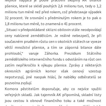
pšenice, které se sklidí pouhých 2,6 milionu tun, tedy o 1,2
milionu tun méně než před rokem, což představuje výpadek
32 procent. Ve srovnání s předminulým rokem je to pak o
1,8 milionu tun méně, to znamená o 41 procent.
„Situaci v předpokládané sklizni obilovin stále neodpovídají
ceny nabízené zemědělcům. Je reálné nebezpečí, že při
současném prudkém růstu cen v okolních státech se vyveze
větší množství pšenice, a tím se záporná bilance dále
prohloubí,“ varuje Záhorka. Prezidium Státního
zemědělského intervenčního fondu s odvoláním na růst cen
zatím nepřikročilo k výkupu pšenice. Zprávy z některých
okresních agrárních komor však cenový vzestup
nepotvrzují, jiné naopak hlásí, že nabídky odběratelů se
pozvolna zvyšují.
Komora pěstitelům doporučuje, aby co nejvíce využili
veřejných skladů. Jak tajemník AK připomíná, skladní listy
jsou cestou k obnově finančního toku a také možnost