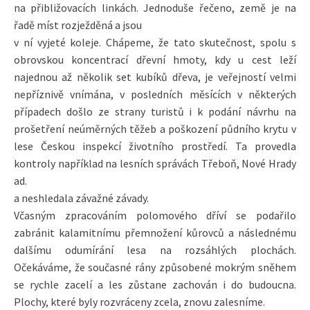
na přibližovacích linkách. Jednoduše řečeno, země je na
řadě míst rozježděná a jsou
v ní vyjeté koleje. Chápeme, že tato skutečnost, spolu s
obrovskou koncentrací dřevní hmoty, kdy u cest leží
najednou až několik set kubíků dřeva, je veřejností velmi
nepříznivě vnímána, v posledních měsících v některých
případech došlo ze strany turistů i k podání návrhu na
prošetření neúměrných těžeb a poškození půdního krytu v
lese Českou inspekcí životního prostředí. Ta provedla
kontroly například na lesních správách Třeboň, Nové Hrady
ad.
a neshledala závažné závady.
Včasným zpracováním polomového dříví se podařilo
zabránit kalamitnímu přemnožení kůrovců a následnému
dalšímu odumírání lesa na rozsáhlých plochách.
Očekáváme, že současné rány způsobené mokrým sněhem
se rychle zacelí a les zůstane zachován i do budoucna.
Plochy, které byly rozvráceny zcela, znovu zalesníme.