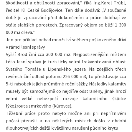
škodlivosti a obtížnosti zpracování,“ říká Ing.Karel Trůbl,
ředitel KI České Budějovice. Ten dále dodává: „V současné
době je zpracování před dokončením a práce dobíhají ve
stále slabších porostech. Zpracovaný objem se blíží 1 300
000 m3 dřeva.“
Jen pro příklad: odhad množství sněhem poškozeného dříví
v rámci lesní správy
Vyšší Brod činí cca 300 000 m3. Nejpostiženějším místem
této lesní správy je turisticky velmi frekventovaná oblast
Svatého Tomáše u Lipenského jezera. Na zdejších třech
revírech činí odhad polomu 226 000 m3, to představuje cca
5-ti násobek jejich průměrné roční těžby. Následky kalamity
musely být samozřejmě co nejdříve odstraněny, jinak hrozí
velmi velké nebezpečí rozvoje kalamitního škůdce
lýkožrouta smrkového (kůrovce).
Těžební práce proto nebylo možné ani při nepříznivém
počasí přerušit a na některých místech došlo v období
dlouhotrvajících dešťů k většímu narušení půdního krytu