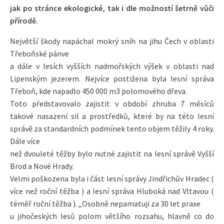
jak po stránce ekologické, tak i dle možností šetrně vůči
přírodě.
Největší škody napáchal mokrý sníh na jihu Čech v oblasti
Třeboňské pánve
a dále v lesích vyšších nadmořských výšek v oblasti nad
Lipenským jezerem. Nejvíce postižena byla lesní správa
Třeboň, kde napadlo 450 000 m3 polomového dřeva.
Toto představovalo zajistit v období zhruba 7 měsíců
takové nasazení sil a prostředků, které by na této lesní
správě za standardních podmínek tento objem těžily 4 roky.
Dále více
než dvouleté těžby bylo nutné zajistit na lesní správě Vyšší
Brod a Nové Hrady.
Velmi poškozena byla i část lesní správy Jindřichův Hradec (
více než roční těžba ) a lesní správa Hluboká nad Vltavou (
téměř roční těžba ). „Osobně nepamatuji za 30 let praxe
u jihočeských lesů polom většího rozsahu, hlavně co do