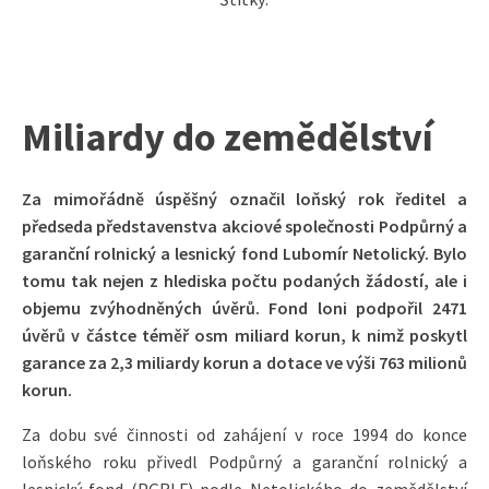
Miliardy do zemědělství
Za mimořádně úspěšný označil loňský rok ředitel a
předseda představenstva akciové společnosti Podpůrný a
garanční rolnický a lesnický fond Lubomír Netolický. Bylo
tomu tak nejen z hlediska počtu podaných žádostí, ale i
objemu zvýhodněných úvěrů. Fond loni podpořil 2471
úvěrů v částce téměř osm miliard korun, k nimž poskytl
garance za 2,3 miliardy korun a dotace ve výši 763 milionů
korun.
Za dobu své činnosti od zahájení v roce 1994 do konce
loňského roku přivedl Podpůrný a garanční rolnický a
lesnický fond (PGRLF) podle Netolického do zemědělství