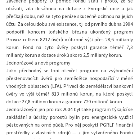
zavedené podpory. O pomoc fondu stáli i proto, že se
obávali, zda dosáhnou na dotace z Evropské unie a jak
přečkají dobu, než se tyto peníze skutečně ocitnou na jejich
účtu. Za celou dobu své existence, tj. od prvního dubna 1994
podpořil koncem loňského března ukončený program
Provoz celkem 8212 úvěrů v úhrnné výši přes 28,6 miliardy
korun. Fond na tyto úvěry poskytl garance téměř 7,3
miliardy korun a dotace úroků skoro 2,5 miliardy korun.
Jednorázové a nové programy
Jako přechodný se loni otevřel program na zvýhodnění
překlenovacích úvěrů pro zemědělce hospodařící v méně
vhodných oblastech (LFA). Přivedl do zemědělství bankovní
úvěry ve výši téměř 813 milionů korun, na které poskytl
dotace 27,8 milionu korun a garance 720 milionů korun.
Jednorázovým jen pro rok 2004 byl také program týkající se
zakládání a údržby porostů bylin pro energetické využití
pěstovaných na orné půdě. Pro něj poskytl PGRLF finanční
prostředky z vlastních zdrojů — z jím vytvořeného Fondu