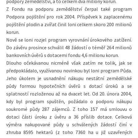
podpory zemědělství, a to celkem dva miliony korun.
Z Fondu na podporu zemědělství čerpal také program
Podpora pojištění pro rok 2004. Příspěvek k zaplacenému
pojištění plodin a zvířat činil loni celkem skoro 200 milionů
korun.
Nově se loni rozjel program vyrovnání úrokového zatížení.
Do závěru prosince schválil 48 žádostí o téměř 264 milionů
bankovních úvěrů s dotacemi fondu 4,6 milionu korun.
Dlouho očekávanou nicméně však zatím ne tolik, jak se
předpokládalo, využívanou novinkou byl loni program Půda.
Jeho úkolem je usnadnění nákupu nestátní zemědělské
půdy formou hypotečních úvěrů s dotací úroků a se
splatností rozloženou až na dvacet let. Od 20. února 2004,
kdy byl program spuštěn, požádalo o podporu nákupu
soukromé půdy 287 zájemců. Z toho 157 má smlouvu o
dotaci části úroku z úvěru a 36 příslib dotace. Celková
výměra nakupované půdy u schválených žádostí činí v
zhruba 8595 hektarů (z toho 7360 ha u již uzavřených