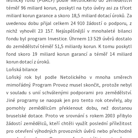
téměř 96 miliard korun, poskytl na tyto úvěry asi za třicet
miliard korun garance a skoro 18,5 miliard dotací úroků. Za
uvedenou dobu přijal celkem 24 910 žádostí o podporu, z
nichž vyhověl 23 157. Nejúspěšnější v mnohaleté bilanci
fondu byl program Investice. Úhrnem 13 529 úvěrů dostalo
do zemědělství téměř 51,5 miliardy korun. K tomu poskytl
fond skoro 19 miliard korun garancí a téměř 14 miliard
korun dotací z úroků.
Loňská bilance
Loňský rok byl podle Netolického v mnoha směrech
mimořádný. Program Provoz musel skončit, protože nebyl
v souladu s unií schválenými podporami pro zemědělství.
Jiné programy se naopak jen pro tento rok otevřely, aby
pomohly zemědělcům překlenout dobu, než dostanou
bruselské dotace. Proto ve srovnání s rokem 2003 přibylo
žádostí zemědělců, kteří chtěli využít poslední příležitost
pro otevření výhodných provozních úvěrů nebo přechodně