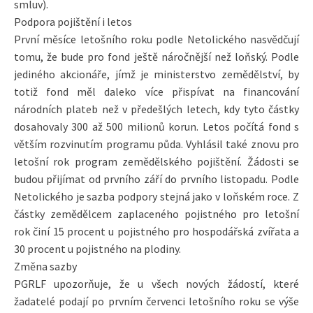
smluv).
Podpora pojištění i letos
První měsíce letošního roku podle Netolického nasvědčují
tomu, že bude pro fond ještě náročnější než loňský. Podle
jediného akcionáře, jímž je ministerstvo zemědělství, by
totiž fond měl daleko více přispívat na financování
národních plateb než v předešlých letech, kdy tyto částky
dosahovaly 300 až 500 milionů korun. Letos počítá fond s
větším rozvinutím programu půda. Vyhlásil také znovu pro
letošní rok program zemědělského pojištění. Žádosti se
budou přijímat od prvního září do prvního listopadu. Podle
Netolického je sazba podpory stejná jako v loňském roce. Z
částky zemědělcem zaplaceného pojistného pro letošní
rok činí 15 procent u pojistného pro hospodářská zvířata a
30 procent u pojistného na plodiny.
Změna sazby
PGRLF upozorňuje, že u všech nových žádostí, které
žadatelé podají po prvním červenci letošního roku se výše