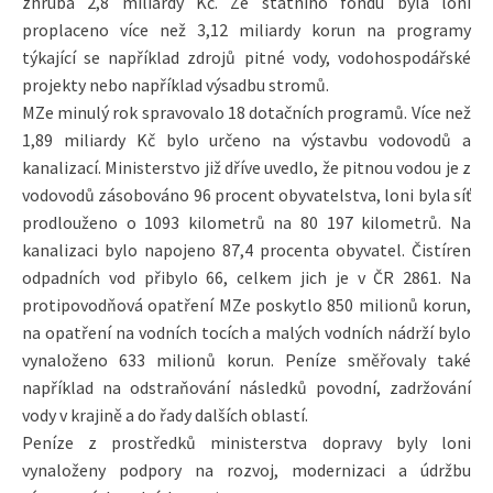
zhruba 2,8 miliardy Kč. Ze státního fondu byla loni
proplaceno více než 3,12 miliardy korun na programy
týkající se například zdrojů pitné vody, vodohospodářské
projekty nebo například výsadbu stromů.
MZe minulý rok spravovalo 18 dotačních programů. Více než
1,89 miliardy Kč bylo určeno na výstavbu vodovodů a
kanalizací. Ministerstvo již dříve uvedlo, že pitnou vodou je z
vodovodů zásobováno 96 procent obyvatelstva, loni byla síť
prodlouženo o 1093 kilometrů na 80 197 kilometrů. Na
kanalizaci bylo napojeno 87,4 procenta obyvatel. Čistíren
odpadních vod přibylo 66, celkem jich je v ČR 2861. Na
protipovodňová opatření MZe poskytlo 850 milionů korun,
na opatření na vodních tocích a malých vodních nádrží bylo
vynaloženo 633 milionů korun. Peníze směřovaly také
například na odstraňování následků povodní, zadržování
vody v krajině a do řady dalších oblastí.
Peníze z prostředků ministerstva dopravy byly loni
vynaloženy podpory na rozvoj, modernizaci a údržbu