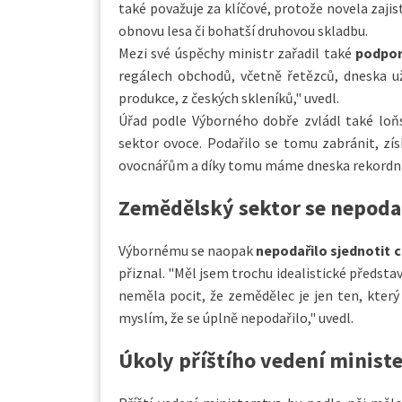
také považuje za klíčové, protože novela zajis
obnovu lesa či bohatší druhovou skladbu.
Mezi své úspěchy ministr zařadil také
podporu
regálech obchodů, včetně řetězců, dneska už
produkce, z českých skleníků," uvedl.
Úřad podle Výborného dobře zvládl také loňs
sektor ovoce. Podařilo se tomu zabránit, zí
ovocnářům a díky tomu máme dneska rekordní s
Zemědělský sektor se nepodař
Výbornému se naopak
nepodařilo sjednotit 
přiznal. "Měl jsem trochu idealistické předst
neměla pocit, že zemědělec je jen ten, který t
myslím, že se úplně nepodařilo," uvedl.
Úkoly příštího vedení minist