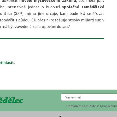
lo dokončit
novelu mysliveckého zákona
, což měla již v
eba intenzivně jednat o budoucí
společné zemědělské
politika (SZP) mimo jiné určuje, kam bude EU směřovat
podařit s půdou. EU přes ni rozděluje stovky miliard eur, v
 má být zavedené zastropování dotací.*
přihlásit
.
Odesláním souhlasíte se zpracováním