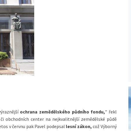
výraznější
ochrana zemědělského půdního fondu,
" řekl
h či obchodních center na nejkvalitnější zemědělské půdě
Letos v červnu pak Pavel podepsal
lesní zákon,
což Výborný