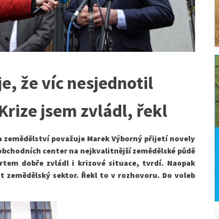
e, že víc nesjednotil
rize jsem zvládl, řekl
ra zemědělství považuje Marek Výborný přijetí novely
obchodních center na nejkvalitnější zemědělské půdě
rtem dobře zvládl i krizové situace, tvrdí. Naopak
it zemědělský sektor. Řekl to v rozhovoru. Do voleb