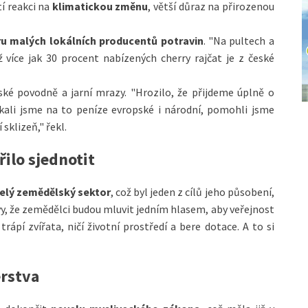
tí reakci na
klimatickou změnu
, větší důraz na přirozenou
 malých lokálních producentů potravin
. "Na pultech a
 více jak 30 procent nabízených cherry rajčat je z české
ké povodně a jarní mrazy. "Hrozilo, že přijdeme úplně o
skali jsme na to peníze evropské i národní, pomohli jsme
klizeň," řekl.
ilo sjednotit
celý zemědělský sektor
, což byl jeden z cílů jeho působení,
avy, že zemědělci budou mluvit jedním hlasem, aby veřejnost
rápí zvířata, ničí životní prostředí a bere dotace. A to si
erstva