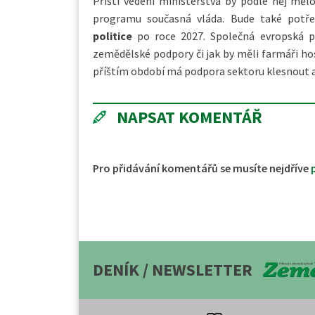
Příští vedení ministerstva by podle něj mě
programu současná vláda. Bude také potř
politice
po roce 2027. Společná evropská 
zemědělské podpory či jak by měli farmáři hos
příštím období má podpora sektoru klesnout a
NAPSAT KOMENTÁŘ
Pro přidávání komentářů se musíte nejdříve
DENÍK / NEWSLETTER