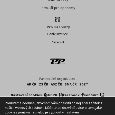
Formulář pro oponenty
Pro inzerenty
Ceník inzerce
Price list
Partnerské organizace:
AK ČR
ZS ČR
ASZ ČR
SMA ČR
SDZT
Nastavení cookies
GDPR
Facebook
Kontakt
Používáme cookies, abychom vám poskytli co nejlepší zážitek z
našich webových stránek. Můžete se dozvědět více o tom, jaké
Copyright ©
2026
ČTK. Profi Press, s.r.o. využívá zpravodajství z databází ČTK,
cookies používáme, nebo je vypnout v
nastavení
.
jejichž obsah je chráněn autorským zákonem. Přepis, šíření či další