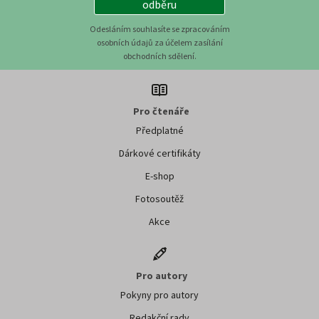
odběru
Odesláním souhlasíte se zpracováním
osobních údajů za účelem zasílání
obchodních sdělení.
Pro čtenáře
Předplatné
Dárkové certifikáty
E-shop
Fotosoutěž
Akce
Pro autory
Pokyny pro autory
Redakční rady