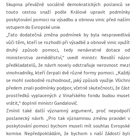
Skupina převážně sociálně demokratických poslanců se
touto cestou snaží podle Králové upravit podmínky
poskytování pomoci na výsadbu a obnovu vinic před naším
vstupem do Evropské unie.
„Tato dodatečná změna podmínek by byla nespravedlivá
vůči těm, kteří se rozhodli při výsadbě a obnově vinic využít
druhý způsob pomoci, tedy nenávratné dotace od
ministerstva zemědělství,“ uvedl ministr. Nesdílí názor
předkladatelů, že návrh novely odstraňuje nerovnost mezi
vinohradníky, kteří čerpali dvě různé formy pomoci. „Každý
se mohl svobodně rozhodnout, jaký způsob využije. Všichni
předem znali podmínky podpor, včetně skutečnosti, že část
prostředků vyplacených z Vinařského fondu budou muset
vrátit,“ doplnil ministr Gandalovič.
Zmínil také další významný argument, proč nepodpoří
poslanecký návrh. „Pro tak významnou změnu pravidel v
poskytování pomoci bychom museli mít souhlas Evropské
komise. Nepředpokládám, že bychom s naší žádostí byli