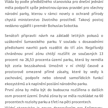
Vláda by podle předběžného stanoviska pro dnešní jednání
měla podpořit spíše jednotnou úpravu pravidel pro všechny
národní parky, kterou v rámci novely o ochraně přírody
chystá ministerstvo životního prostředí. Takový postoj
nedávno vyjádřil i premiér Bohuslav Sobotka.
Senátoři připravili návrh na základě letitých pokusů o
uzákonění šumavského parku. V souladu s dosavadními
předlohami navrhli park rozdělit do tří zón. Nejpřísněji
chráněnou první zónu chtějí rozšířit ze současných 13
procent na 26,53 procenta území parku, která by neměla
být zcela bezzásahová. Umožnit v ní chtějí časově a
prostorově omezené přímé zásahy, které by vedly k
zachování, podpoře nebo obnově samořídicích funkcí
ekosystémů a k naplnění poslání národního parku.
První zóna by měla být do budoucna rozšířena o dalších
osm procent území. Druhá zóna by se měla rozkládat na 60
procentech rozlohy parku a třetí na pěti procentech.
Vládní stanovisko je pouze doporučením pro Sněmovnu,