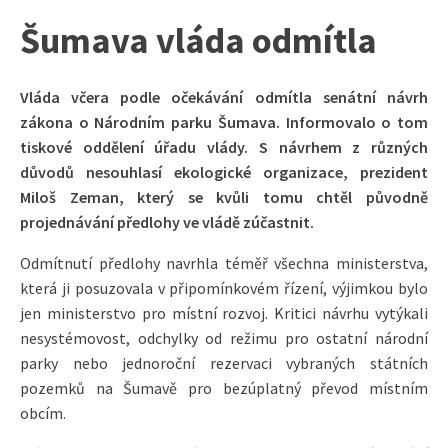
Šumava vláda odmítla
Vláda včera podle očekávání odmítla senátní návrh
zákona o Národním parku Šumava. Informovalo o tom
tiskové oddělení úřadu vlády. S návrhem z různých
důvodů nesouhlasí ekologické organizace, prezident
Miloš Zeman, který se kvůli tomu chtěl původně
projednávání předlohy ve vládě zúčastnit.
Odmítnutí předlohy navrhla téměř všechna ministerstva,
která ji posuzovala v připomínkovém řízení, výjimkou bylo
jen ministerstvo pro místní rozvoj. Kritici návrhu vytýkali
nesystémovost, odchylky od režimu pro ostatní národní
parky nebo jednoroční rezervaci vybraných státních
pozemků na Šumavě pro bezúplatný převod místním
obcím.