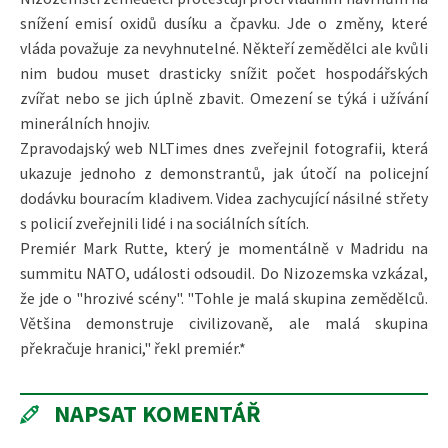
snížení emisí oxidů dusíku a čpavku. Jde o změny, které
vláda považuje za nevyhnutelné. Někteří zemědělci ale kvůli
nim budou muset drasticky snížit počet hospodářských
zvířat nebo se jich úplně zbavit. Omezení se týká i užívání
minerálních hnojiv.
Zpravodajský web NLTimes dnes zveřejnil fotografii, která
ukazuje jednoho z demonstrantů, jak útočí na policejní
dodávku bouracím kladivem. Videa zachycující násilné střety
s policií zveřejnili lidé i na sociálních sítích.
Premiér Mark Rutte, který je momentálně v Madridu na
summitu NATO, události odsoudil. Do Nizozemska vzkázal,
že jde o "hrozivé scény". "Tohle je malá skupina zemědělců.
Většina demonstruje civilizovaně, ale malá skupina
překračuje hranici," řekl premiér.*
NAPSAT KOMENTÁŘ