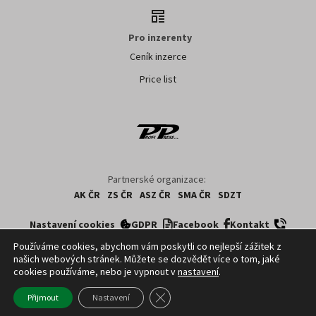
Pro inzerenty
Ceník inzerce
Price list
Partnerské organizace:
AK ČR
ZS ČR
ASZ ČR
SMA ČR
SDZT
Nastavení cookies
GDPR
Facebook
Kontakt
Používáme cookies, abychom vám poskytli co nejlepší zážitek z
našich webových stránek. Můžete se dozvědět více o tom, jaké
Copyright ©
2026
ČTK. Profi Press, s.r.o. využívá zpravodajství z databází ČTK,
cookies používáme, nebo je vypnout v
nastavení
.
jejichž obsah je chráněn autorským zákonem. Přepis, šíření či další
zpřístupňování tohoto obsahu či jeho části veřejnosti, a to jakýmkoliv způsobem,
Zavřít cookie lištu GDPR
Přijmout
Nastavení
je bez předchozího souhlasu ČTK výslovně zakázáno.