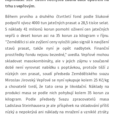
trhu s vepřovým.
Během prvního a druhého čtvrtletí fond podle Slukové
podpořil vývoz 4000 tun jatečných prasat a 28,5 tisíce selat.
S náklady 41 milionů korun pomohl oživení cen jatečných
vepřů o deset korun asi na 35 korun za kilogram v říjnu.
"Zemědělci si ale zvýšení ceny vyložili jako signál k navýšení
stavů prasat, takže nyní je opět nadbytek. Finanční
prostředky fondu nejsou bezedné," uvedla. Vepřové mohou
skladovat masokombináty, ale v jejich zájmu v současné
době není vyrovnat nabídku s poptávkou, protože těží z
nízkých cen prasat, soudí předseda Zemědělského svazu
Miroslav Jirovský. Vepřové se nyní vykupuje kolem 25 Kč/kg
a chovatelé tvrdí, že tato cena je likvidační. Náklady na
produkci masa se podle nich pohybují kolem 35 korun za
kilogram. Podle předsedy Svazu zpracovatelů masa
Ladislava Steinhausera je ale příspěvek na skladování příliš
nízký a nepokrývá ani náklady na mražení a vzniklé ztráty.