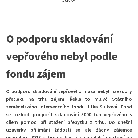
O podporu skladování
vepřového nebyl podle
fondu zájem
O podporu skladování vepřového masa nebyl navzdory
přetlaku na trhu zájem. Řekla to mluvčí Státního
zemědělského intervenčního fondu Jitka Sluková. Fond
se rozhodl podpořit skladování 5000 tun vepřového s
cílem pomoci při stažení přebytku z trhu. Do dnešní
uzávěrky přijímání žádostí se ale žádný zájemce
nepřihlásil. SZIF zatím nechystá žádná další opatření na