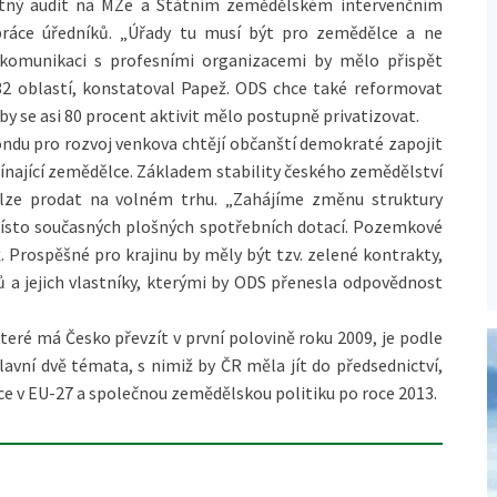
utný audit na MZe a Státním zemědělském intervenčním
práce úředníků. „Úřady tu musí být pro zemědělce a ne
 komunikaci s profesními organizacemi by mělo přispět
32 oblastí, konstatoval Papež. ODS chce také reformovat
y se asi 80 procent aktivit mělo postupně privatizovat.
du pro rozvoj venkova chtějí občanští demokraté zapojit
ačínající zemědělce. Základem stability českého zemědělství
 lze prodat na volném trhu. „Zahájíme změnu struktury
 místo současných plošných spotřebních dotací. Pozemkové
. Prospěšné pro krajinu by měly být tzv. zelené kontrakty,
 a jejich vlastníky, kterými by ODS přenesla odpovědnost
které má Česko převzít v první polovině roku 2009, je podle
avní dvě témata, s nimiž by ČR měla jít do předsednictví,
e v EU-27 a společnou zemědělskou politiku po roce 2013.