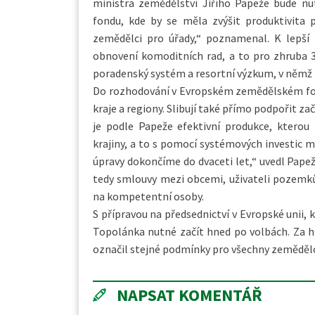
ministra zemědělství Jiřího Papeže bude n
fondu, kde by se měla zvýšit produktivita 
zemědělci pro úřady,“ poznamenal. K lepší
obnovení komoditních rad, a to pro zhruba 
poradenský systém a resortní výzkum, v němž b
Do rozhodování v Evropském zemědělském fon
kraje a regiony. Slibují také přímo podpořit z
je podle Papeže efektivní produkce, kterou
krajiny, a to s pomocí systémových investic
úpravy dokončíme do dvaceti let,“ uvedl Papež
tedy smlouvy mezi obcemi, uživateli pozemků
na kompetentní osoby.
S přípravou na předsednictví v Evropské unii, 
Topolánka nutné začít hned po volbách. Za hl
označil stejné podmínky pro všechny zemědělc
NAPSAT KOMENTÁŘ