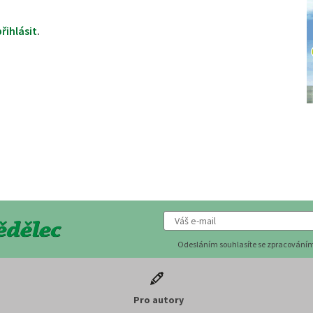
přihlásit
.
Odesláním souhlasíte se zpracováním
Pro autory