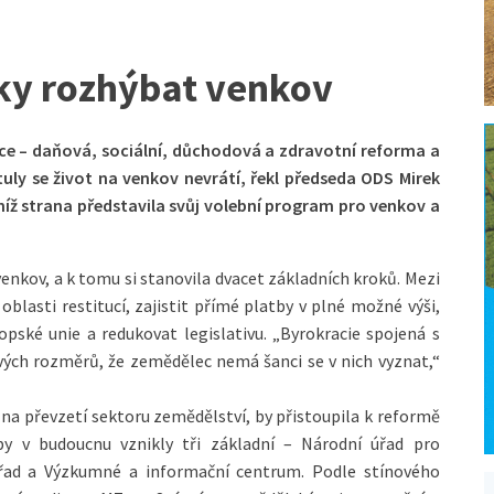
ky rozhýbat venkov
e – daňová, sociální, důchodová a zdravotní reforma a
uly se život na venkov nevrátí, řekl předseda ODS Mirek
níž strana představila svůj volební program pro venkov a
nkov, a k tomu si stanovila dvacet základních kroků. Mezi
oblasti restitucí, zajistit přímé platby v plné možné výši,
opské unie a redukovat legislativu. „Byrokracie spojená s
ých rozměrů, že zemědělec nemá šanci se v nich vyznat,“
e na převzetí sektoru zemědělství, by přistoupila k reformě
 by v budoucnu vznikly tři základní – Národní úřad pro
řad a Výzkumné a informační centrum. Podle stínového