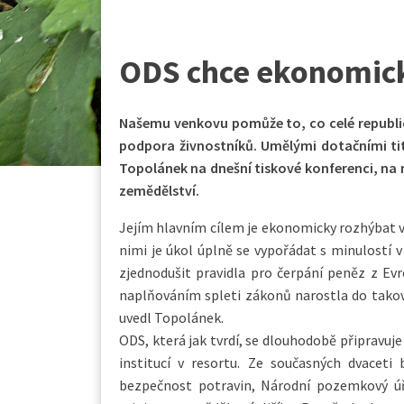
ODS chce ekonomic
Našemu venkovu pomůže to, co celé republic
podpora živnostníků. Umělými dotačními tit
Topolánek na dnešní tiskové konferenci, na 
zemědělství.
Jejím hlavním cílem je ekonomicky rozhýbat ve
nimi je úkol úplně se vypořádat s minulostí v 
zjednodušit pravidla pro čerpání peněz z Evr
naplňováním spleti zákonů narostla do takov
uvedl Topolánek.
ODS, která jak tvrdí, se dlouhodobě připravuj
institucí v resortu. Ze současných dvaceti
bezpečnost potravin, Národní pozemkový ú