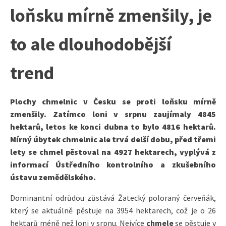
loňsku mírně zmenšily, je
to ale dlouhodobější
trend
Plochy chmelnic v Česku se proti loňsku mírně
zmenšily. Zatímco loni v srpnu zaujímaly 4845
hektarů, letos ke konci dubna to bylo 4816 hektarů.
Mírný úbytek chmelnic ale trvá delší dobu, před třemi
lety se chmel pěstoval na 4927 hektarech, vyplývá z
informací Ústředního kontrolního a zkušebního
ústavu zemědělského.
Dominantní odrůdou zůstává Žatecký poloraný červeňák,
který se aktuálně pěstuje na 3954 hektarech, což je o 26
hektarů méně než loni v srpnu. Nejvíce
chmele
se pěstuje v