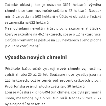
Žatecké oblasti, kde je osázeno 3691 hektarů,
výměra
chmelni
c se tam meziročně snížila o 22 hektarů. Naopak
mírně vzrostla na 503 hektarů v Úštěcké oblasti, v Tršické
se zmenšila na 622 hektarů.
Mezi odrůdami největší nárůst plochy zaznamenal Sládek,
který je aktuálně na 462 hektarech, což je o 12 hektarů více.
Odrůda Premiant se pěstuje na 188 hektarech a jeho plocha
je o 12 hektarů menší.
Výsadba nových chmelni
Pěstitelé každoročně vysazují
nové chmelnice
, rostliny
vydrží zhruba 20 až 25 let. Současné nové výsadby jsou na
226 hektarech, což je téměř pět procent celkových ploch.
Proti loňsku se jejich plocha zvětšila o 30 hektarů.
Loni se v Česku sklidilo 6494 tun chmele, což byla průměrná
úroda, meziročně byla o 500 tun nižší. Naopak v roce 2022
byla nejhorší za deset let.