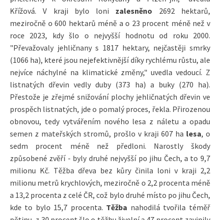
Křížová. V kraji bylo loni
zalesněno
2692 hektarů,
meziročně o 600 hektarů méně a o 23 procent méně než v
roce 2023, kdy šlo o nejvyšší hodnotu od roku 2000.
"Převažovaly jehličnany s 1817 hektary, nejčastěji smrky
(1066 ha), které jsou nejefektivnější díky rychlému růstu, ale
nejvíce náchylné na klimatické změny," uvedla vedoucí. Z
listnatých dřevin vedly duby (373 ha) a buky (270 ha).
Přestože je zřejmé snižování plochy jehličnatých dřevin ve
prospěch listnatých, jde o pomalý proces, řekla. Přirozenou
obnovou, tedy vytvářením nového lesa z náletu a opadu
semen z mateřských stromů, prošlo v kraji 607 ha
lesa
, o
sedm procent méně než předloni. Narostly škody
způsobené zvěří - byly druhé nejvyšší po jihu Čech, a to 9,7
milionu Kč. Těžba dřeva bez kůry činila loni v kraji 2,2
milionu metrů krychlových, meziročně o 2,2 procenta méně
a 13,2 procenta z celé ČR, což bylo druhé místo po jihu Čech,
kde to bylo 15,7 procenta.
Těžba
nahodilá tvořila téměř
pětinu, z 30 procent šlo o těžbu živelní a 47 procent zavinily