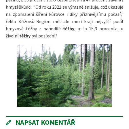
hmyzí škůdci. "Od roku 2021 se výrazně snižuje, což ukazuje
na zpomalení šíření kůrovce i díky příznivějšímu počasí,"
řekla Křížová. Region měl ale mezi kraji nejvyšší podíl
hmyzové těžby z nahodilé
těžby
, a to 15,3 procenta, u
živelní
těžby
byl poslední.*
NAPSAT KOMENTÁŘ