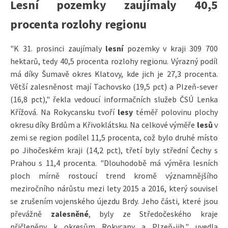
Lesní pozemky zaujímaly 40,5
procenta rozlohy regionu
"K 31. prosinci zaujímaly
lesní
pozemky v kraji 309 700
hektarů, tedy 40,5 procenta rozlohy regionu. Výrazný podíl
má díky Šumavě okres Klatovy, kde jich je 27,3 procenta.
Větší zalesněnost mají Tachovsko (19,5 pct) a Plzeň-sever
(16,8 pct)," řekla vedoucí informačních služeb ČSÚ Lenka
Křížová. Na Rokycansku tvoří
lesy
téměř polovinu plochy
okresu díky Brdům a Křivoklátsku. Na celkové výměře
lesů
v
zemi se region podílel 11,5 procenta, což bylo druhé místo
po Jihočeském kraji (14,2 pct), třetí byly střední Čechy s
Prahou s 11,4 procenta. "Dlouhodobě má výměra lesních
ploch mírně rostoucí trend kromě významnějšího
meziročního nárůstu mezi lety 2015 a 2016, který souvisel
se zrušením vojenského újezdu Brdy. Jeho části, které jsou
převážně
zalesněné
, byly ze Středočeského kraje
přičleněny k okresům Rokycany a Plzeň-jih," uvedla