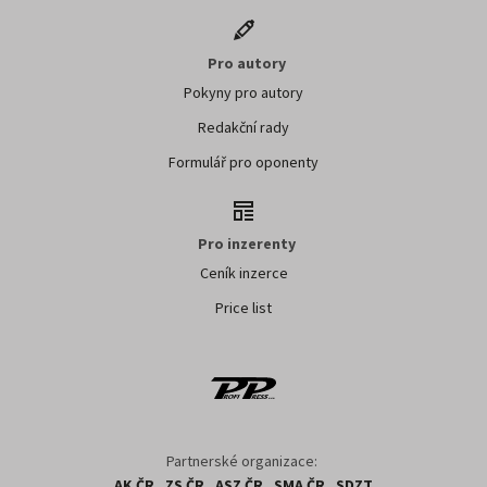
Pro autory
Pokyny pro autory
Redakční rady
Formulář pro oponenty
Pro inzerenty
Ceník inzerce
Price list
Partnerské organizace:
AK ČR
ZS ČR
ASZ ČR
SMA ČR
SDZT