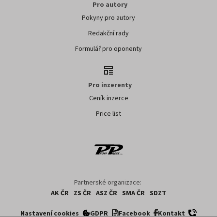
Pro autory
Pokyny pro autory
Redakční rady
Formulář pro oponenty
Pro inzerenty
Ceník inzerce
Price list
Partnerské organizace:
AK ČR
ZS ČR
ASZ ČR
SMA ČR
SDZT
Nastavení cookies
GDPR
Facebook
Kontakt