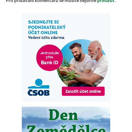
Pro přidávání komentářů se musíte nejdříve
přihlásit
.