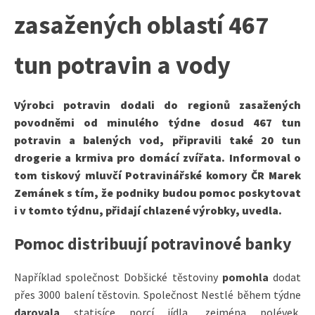
zasažených oblastí 467
tun potravin a vody
Výrobci potravin dodali do regionů zasažených
povodněmi od minulého týdne dosud 467 tun
potravin a balených vod, připravili také 20 tun
drogerie a krmiva pro domácí zvířata. Informoval o
tom tiskový mluvčí Potravinářské komory ČR Marek
Zemánek s tím, že podniky budou pomoc poskytovat
i v tomto týdnu, přidají chlazené výrobky, uvedla.
Pomoc distribuují potravinové banky
Například společnost Dobšické těstoviny
pomohla
dodat
přes 3000 balení těstovin. Společnost Nestlé během týdne
darovala
statisíce porcí jídla, zejména polévek,