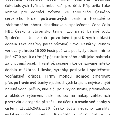
čokoládových tyčinek nebo kaší pro děti. Připravila také
krmiva pro domácí zvířata. Ve spolupráci Českého
červeného kříže,
potravinových
bank a Hasičského
záchranného sboru distribuovala společnost Coca-Cola
HBC Česko a Slovensko téměř 200 palet balené vody.
Společnost Unilever do
povodněmi
postižených oblastí
dodala také desítky palet výrobků Savo. Pekárny Penam
věnovaly zhruba 16 000 kusů pečiva a poskytly obcím mimo
jiné 4700 pytlů a téměř pět tun krmného obilí jako náhradu
za chybějící písek. Trvanlivé, sušené i kondenzované mléko
dodala mlékárna Hlinsko, výrobky poskytla i společnost
Vodňanská drůbež. Firmy mohou
pomoc
směrovat
přes
potravinové
banky
v jednotlivých krajích, nejvíce chybí
balená voda, pečivo, nudle či polévky do hrnku, přesnídávky
a úklidové vybavení. Lidé mohou na nákup základních
potravin
a drogerie přispět i na účet
Potravinové
banky s
číslem 2102162683/2010. Česko totiž nedávno zasáhly
vydatné deště a záplavy. Rozsáhlé a ničivé záplavy po