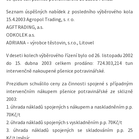
Seznam úspěšných nabídek z posledního výběrového kola
15.4.2003 Agropol Trading, s. r. o.
AGFTRADING, a.s.
ODKOLEK a.s.
ADRIANA – výrobce těstovin, s.r.o., Litovel
V deseti kolech výběrového řízení bylo od 26. listopadu 2002
do 15. dubna 2003 celkem prodáno: 724.303,214 tun
intervenčně nakoupené pšenice potravinářské.
Prezidium schválilo ceny za činnosti spojené s případným
intervenčním nákupem pšenice potravinářské ze sklizně
2003:
1. úhrada nákladů spojených s nákupem a naskladněním p.p.
70Kč/t
2. úhrada nákladů spojených s vyskladněním p.p. 70Kč/t
3. úhrada nákladů spojených se skladováním p.p. 25
Kč/t/měsíc