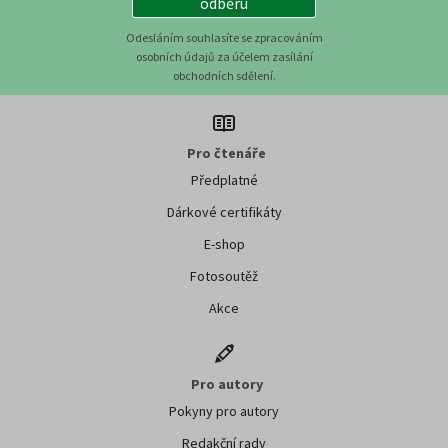
odběru
Odesláním souhlasíte se zpracováním
osobních údajů za účelem zasílání
obchodních sdělení.
Pro čtenáře
Předplatné
Dárkové certifikáty
E-shop
Fotosoutěž
Akce
Pro autory
Pokyny pro autory
Redakční rady