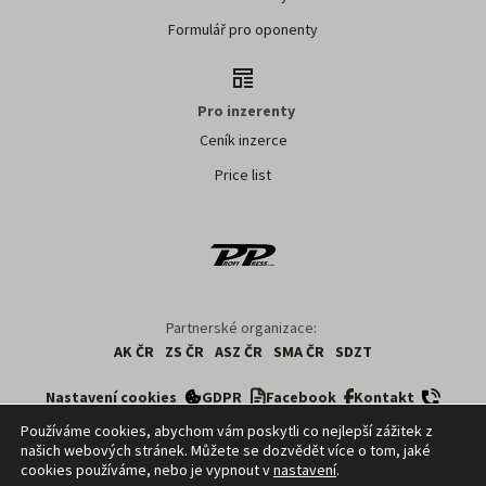
Formulář pro oponenty
Pro inzerenty
Ceník inzerce
Price list
Partnerské organizace:
AK ČR
ZS ČR
ASZ ČR
SMA ČR
SDZT
Nastavení cookies
GDPR
Facebook
Kontakt
Používáme cookies, abychom vám poskytli co nejlepší zážitek z
našich webových stránek. Můžete se dozvědět více o tom, jaké
Copyright ©
2026
ČTK. Profi Press, s.r.o. využívá zpravodajství z databází ČTK,
cookies používáme, nebo je vypnout v
nastavení
.
jejichž obsah je chráněn autorským zákonem. Přepis, šíření či další