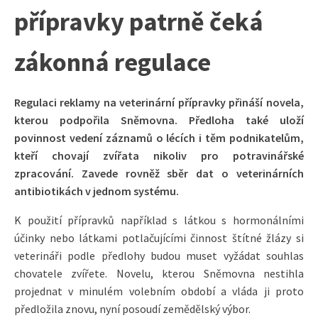
přípravky patrně čeká
zákonná regulace
Regulaci reklamy na veterinární přípravky přináší novela,
kterou podpořila Sněmovna. Předloha také uloží
povinnost vedení záznamů o lécích i těm podnikatelům,
kteří chovají zvířata nikoliv pro potravinářské
zpracování. Zavede rovněž sběr dat o veterinárních
antibiotikách v jednom systému.
K použití přípravků například s látkou s hormonálními
účinky nebo látkami potlačujícími činnost štítné žlázy si
veterináři podle předlohy budou muset vyžádat souhlas
chovatele zvířete. Novelu, kterou Sněmovna nestihla
projednat v minulém volebním období a vláda ji proto
předložila znovu, nyní posoudí zemědělský výbor.