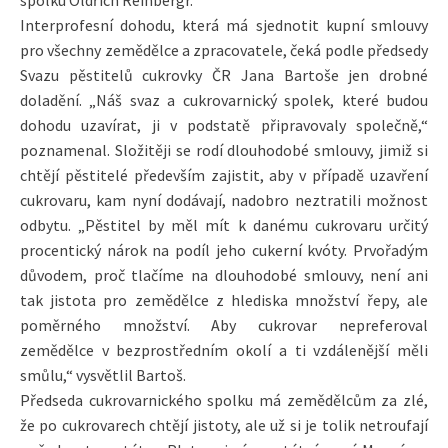
Interprofesní dohodu, která má sjednotit kupní smlouvy
pro všechny zemědělce a zpracovatele, čeká podle předsedy
Svazu pěstitelů cukrovky ČR Jana Bartoše jen drobné
doladění. „Náš svaz a cukrovarnický spolek, které budou
dohodu uzavírat, ji v podstatě připravovaly společně,“
poznamenal. Složitěji se rodí dlouhodobé smlouvy, jimiž si
chtějí pěstitelé především zajistit, aby v případě uzavření
cukrovaru, kam nyní dodávají, nadobro neztratili možnost
odbytu. „Pěstitel by měl mít k danému cukrovaru určitý
procentický nárok na podíl jeho cukerní kvóty. Prvořadým
důvodem, proč tlačíme na dlouhodobé smlouvy, není ani
tak jistota pro zemědělce z hlediska množství řepy, ale
poměrného množství. Aby cukrovar nepreferoval
zemědělce v bezprostředním okolí a ti vzdálenější měli
smůlu,“ vysvětlil Bartoš.
Předseda cukrovarnického spolku má zemědělcům za zlé,
že po cukrovarech chtějí jistoty, ale už si je tolik netroufají