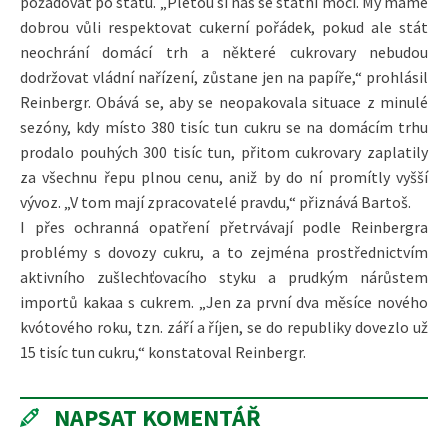
požadovat po státu. „Pletou si nás se státní mocí. My máme
dobrou vůli respektovat cukerní pořádek, pokud ale stát
neochrání domácí trh a některé cukrovary nebudou
dodržovat vládní nařízení, zůstane jen na papíře,“ prohlásil
Reinbergr. Obává se, aby se neopakovala situace z minulé
sezóny, kdy místo 380 tisíc tun cukru se na domácím trhu
prodalo pouhých 300 tisíc tun, přitom cukrovary zaplatily
za všechnu řepu plnou cenu, aniž by do ní promítly vyšší
vývoz. „V tom mají zpracovatelé pravdu,“ přiznává Bartoš.
I přes ochranná opatření přetrvávají podle Reinbergra
problémy s dovozy cukru, a to zejména prostřednictvím
aktivního zušlechťovacího styku a prudkým nárůstem
importů kakaa s cukrem. „Jen za první dva měsíce nového
kvótového roku, tzn. září a říjen, se do republiky dovezlo už
15 tisíc tun cukru,“ konstatoval Reinbergr.
NAPSAT KOMENTÁŘ