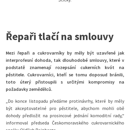
Řepaři tlačí na smlouvy
Mezi řepaři a cukrovarníky by měly být uzavřené jak
interprofesní dohoda, tak dlouhodobé smlouvy, které v
podstatě znamenají rozepsání cukerních kvót na
pěstitele. Cukrovarníci, kteří se tomu doposud bránili,
toto úterý přistoupili s určitými kompromisy na
požadavky zemědělců.
„Do konce listopadu předáme protinávrhy, které by měly
být akceptovatelné pro pěstitele, abychom mohli obě
dohody předložit na prosincové jednání komoditní rady,“
informoval předseda Českomoravského cukrovarnického
spolku Oldřich Reinbergr.