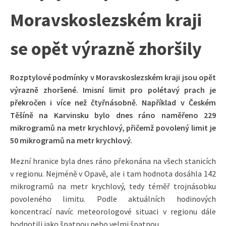
Moravskoslezském kraji
se opět výrazně zhoršily
Rozptylové podmínky v Moravskoslezském kraji jsou opět
výrazně zhoršené. Imisní limit pro polétavý prach je
překročen i více než čtyřnásobně. Například v Českém
Těšíně na Karvinsku bylo dnes ráno naměřeno 229
mikrogramů na metr krychlový, přičemž povolený limit je
50 mikrogramů na metr krychlový.
Mezní hranice byla dnes ráno překonána na všech stanicích
v regionu. Nejméně v Opavě, ale i tam hodnota dosáhla 142
mikrogramů na metr krychlový, tedy téměř trojnásobku
povoleného limitu. Podle aktuálních hodinových
koncentrací navíc meteorologové situaci v regionu dále
hodnotili jako špatnou nebo velmi špatnou.