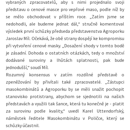
vybraných zpracovatelů, aby s nimi projednalo svoji
představu o cenové masce pro vepřové maso, podle níž by
se mělo obchodovat v příštím roce. „Zatím jsme se
nedohodli, ale budeme jednat dál,“ stručně komentoval
výsledek první schůzky předseda představenstva Agroporku
Jaroslav Míl. Očekává, že obě strany dospějí ke kompromisu
při vytvoření cenové masky. „Dosažení shody v tomto bodě
je zásadní. Dohoda o ostatních otázkách, tedy o množství
dodávané suroviny a lhůtách splatnosti, pak bude
jednodušší,“ soudí Míl.
Rozumný konsensus v zatím rozdílné představě o
zpeněžování by přivítali také zpracovatelé. „Zástupci
masokombinátů a Agroporku by se měli snažit pochopit
stanovisko protistrany, abychom se sjednotili na našich
představách a využili tak šance, která tu konečně je - platit
za surovinu podle kvality,“ uvedl Karel Uttendorfský,
náměstek ředitele Masokombinátu v Poličce, který se
schůzky účastnil.