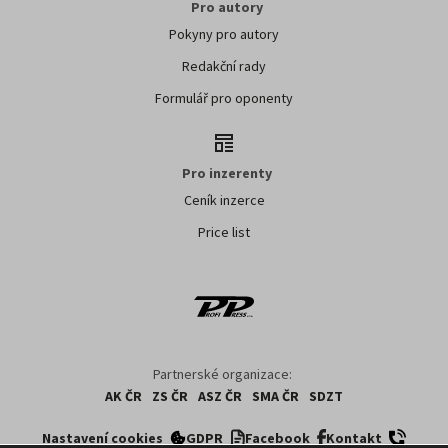
Pro autory
Pokyny pro autory
Redakční rady
Formulář pro oponenty
Pro inzerenty
Ceník inzerce
Price list
Partnerské organizace:
AK ČR
ZS ČR
ASZ ČR
SMA ČR
SDZT
Nastavení cookies
GDPR
Facebook
Kontakt