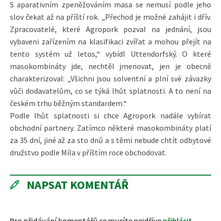
S aparativním zpeněžováním masa se nemusí podle jeho
slov čekat až na příští rok. „Přechod je možné zahájit i dřív.
Zpracovatelé, které Agropork pozval na jednání, jsou
vybaveni zařízením na klasifikaci zvířat a mohou přejít na
tento systém už letos,“ vybídl Uttendorfský. O které
masokombináty jde, nechtěl jmenovat, jen je obecně
charakterizoval: „Všichni jsou solventní a plní své závazky
vůči dodavatelům, co se týká lhůt splatnosti. A to není na
českém trhu běžným standardem.“
Podle lhůt splatnosti si chce Agropork nadále vybírat
obchodní partnery. Zatímco některé masokombináty platí
za 35 dní, jiné až za sto dnů a s těmi nebude chtít odbytové
družstvo podle Míla v příštím roce obchodovat.
NAPSAT KOMENTÁŘ
Pro přidávání komentářů se musíte nejdříve
přihlásit
.