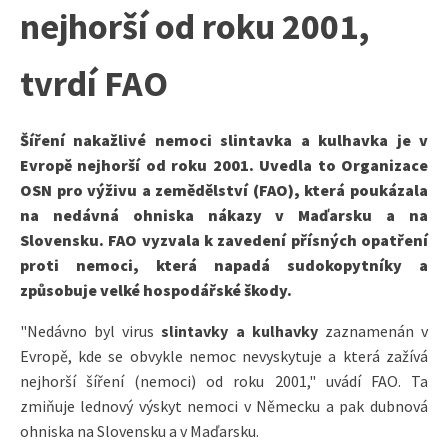
nejhorší od roku 2001,
tvrdí FAO
Šíření nakažlivé nemoci slintavka a kulhavka je v
Evropě nejhorší od roku 2001. U
vedla
to Organizace
OSN pro výživu a zemědělství (FAO), která poukázala
na nedávná ohniska nákazy v Maďarsku a na
Slovensku. FAO vyzvala k zavedení přísných opatření
proti nemoci, která napadá sudokopytníky a
způsobuje velké hospodářské škody.
"Nedávno byl virus
slintavky a kulhavky
zaznamenán v
Evropě, kde se obvykle nemoc nevyskytuje a která zažívá
nejhorší šíření (nemoci) od roku 2001," uvádí FAO. Ta
zmiňuje lednový výskyt nemoci v Německu a pak dubnová
ohniska na Slovensku a v Maďarsku.