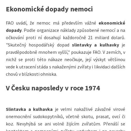
Ekonomické dopady nemoci
FAO uvádí, že nemoc má především vážné
ekonomické
dopady
. Podle organizace náklady způsobené nemocí a na
očkování proti ní dosahují každoročně 21 miliard dolarů.
"Skutečný hospodářský dopad
slintavky a kulhavky
je
pravděpodobně mnohem vyšší," poukazuje FAO. V zemích, v
nichž se proti této nákaze neočkuje, její výskyt většinou
vede k utracení stáda s nakaženými zvířaty i likvidaci dalších
chovů v blízkosti ohniska.
V Česku naposledy v roce 1974
Slintavka a kulhavka
je velmi nakažlivé závažné virové
onemocnění sudokopytníků, včetně skotu, prasat, ovcí či
koz. Nevyhýbá se ani volně žijícím zvířatům. Přenáší se
kontaktem s nemocnými zvířaty, vzduchem i na povrchu