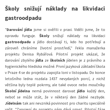
Školy snižují náklady na likvidaci
gastroodpadu
"
Darování jídla
jsme si ověřili v praxi. Viděli jsme, že to
opravdu funguje.
Školy
snižují náklady na likvidaci
gastroodpadu
a jídlo dostávají ti, kdo ho potřebují a
zároveň chráníme životní prostředí," řekla manažerka
projektu Denisa Rybářová. Pilotní projekt ukázal, že
darování zbylého
jídla
ze
školních
jídelen je z právního a
hygienického hlediska možné. První jazyková základní škola
v Praze 4 se do projektu zapojila loni v listopadu. Do konce
letošního ledna rozdala 1437 nevydaných porcí, z nichž
většina byly teplé pokrmy, ale také ovoce nebo moučníky.
Školní jídelna
nemá povinnost darovat
jídlo
každý den,
neboť se může stát, že v některý den žádné nezbyde.
Jídelnám
tak ani nevzniká povinnost pro charitu speciálně
vařit. "Zapojení do projektu nám dává smysl...Pilotní fáze