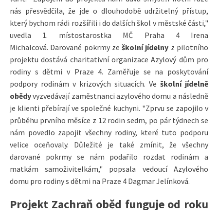
nás přesvědčila, že jde o dlouhodobě udržitelný přístup,
který bychom rádi rozšířili i do dalších škol v městské části,"
uvedla 1. místostarostka MČ Praha 4 Irena
Michalcová. Darované pokrmy ze
školní jídelny
z pilotního
projektu dostává charitativní organizace Azylový dům pro
rodiny s dětmi v Praze 4. Zaměřuje se na poskytování
podpory rodinám v krizových situacích. Ve
školní jídelně
obědy
vyzvedávají zaměstnanci azylového domu a následně
je klienti přebírají ve společné kuchyni. "Zprvu se zapojilo v
průběhu prvního měsíce z 12 rodin sedm, po pár týdnech se
nám povedlo zapojit všechny rodiny, které tuto podporu
velice oceňovaly. Důležité je také zmínit, že všechny
darované pokrmy se nám podařilo rozdat rodinám a
matkám samoživitelkám," popsala vedoucí Azylového
domu pro rodiny s dětmi na Praze 4 Dagmar Jelínková.
Projekt Zachraň oběd funguje od roku