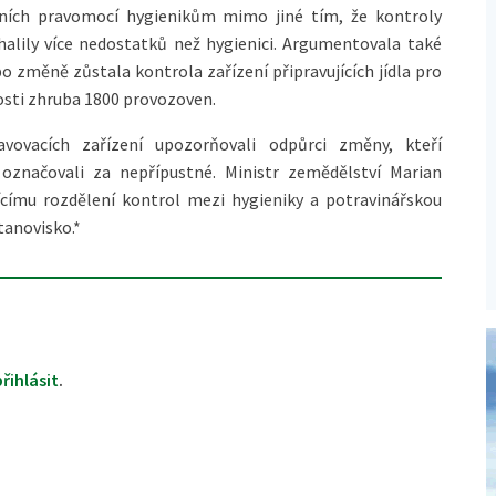
lních pravomocí hygienikům mimo jiné tím, že kontroly
halily více nedostatků než hygienici. Argumentovala také
 změně zůstala kontrola zařízení připravujících jídla pro
arosti zhruba 1800 provozoven.
vovacích zařízení upozorňovali odpůrci změny, kteří
označovali za nepřípustné. Ministr zemědělství Marian
ícímu rozdělení kontrol mezi hygieniky a potravinářskou
tanovisko.*
přihlásit
.