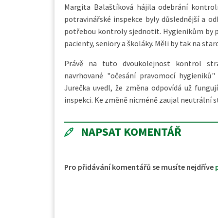
Margita Balaštíková hájila odebrání kontro
potravinářské inspekce byly důslednější a od
potřebou kontroly sjednotit. Hygienikům by po
pacienty, seniory a školáky. Měli by tak na st
Právě na tuto dvoukolejnost kontrol stra
navrhované "očesání pravomocí hygieniků" 
Jurečka uvedl, že změna odpovídá už funguj
inspekci. Ke změně nicméně zaujal neutrální s
NAPSAT KOMENTÁŘ
Pro přidávání komentářů se musíte nejdříve