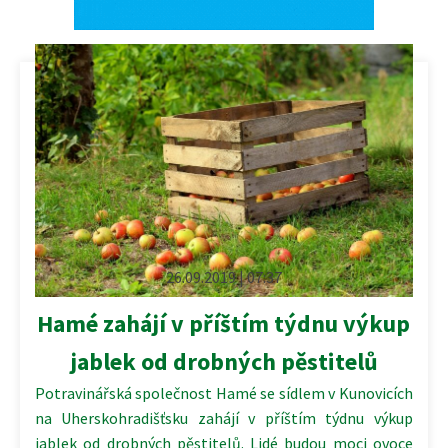
26.09.2019 | 07:37
Hamé zahájí v příštím týdnu výkup
jablek od drobných pěstitelů
Potravinářská společnost Hamé se sídlem v Kunovicích
na Uherskohradišťsku zahájí v příštím týdnu výkup
jablek od drobných pěstitelů. Lidé budou moci ovoce