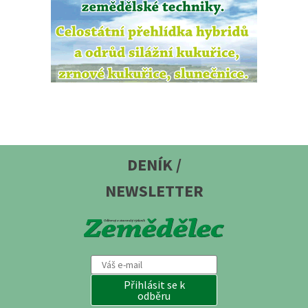
DENÍK /
NEWSLETTER
Přihlásit se k
odběru