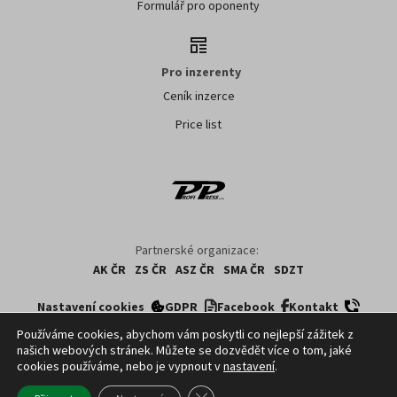
Formulář pro oponenty
Pro inzerenty
Ceník inzerce
Price list
Partnerské organizace:
AK ČR
ZS ČR
ASZ ČR
SMA ČR
SDZT
Nastavení cookies
GDPR
Facebook
Kontakt
Používáme cookies, abychom vám poskytli co nejlepší zážitek z
našich webových stránek. Můžete se dozvědět více o tom, jaké
Copyright ©
2026
ČTK. Profi Press, s.r.o. využívá zpravodajství z databází ČTK,
cookies používáme, nebo je vypnout v
nastavení
.
jejichž obsah je chráněn autorským zákonem. Přepis, šíření či další
zpřístupňování tohoto obsahu či jeho části veřejnosti, a to jakýmkoliv způsobem,
Zavřít cookie lištu GDPR