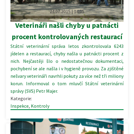
24.07.2015 | 14:05
Veterináři našli chyby u patnácti
procent kontrolovaných restaurací
Státní veterinární správa letos zkontrolovala 6243
jídelen a restaurací, chyby našla u patnácti procent z
nich. Nejčastěji šlo o nedostatečnou dokumentaci,
pochybení se ale našla i v hygieně provozu. Za zjištěné
nešvary veterináři navrhli pokuty za více než tři miliony
korun. Informoval o tom mluvčí Státní veterinární
správy (SVS) Petr Majer.
Kategorie:
Inspekce
,
Kontroly