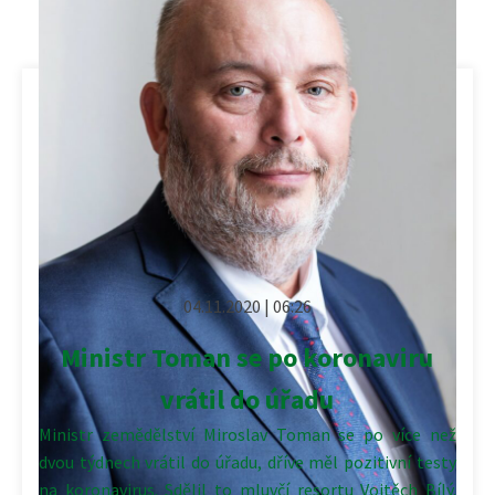
04.11.2020 | 06:26
Ministr Toman se po koronaviru
vrátil do úřadu
Ministr zemědělství Miroslav Toman se po více než
dvou týdnech vrátil do úřadu, dříve měl pozitivní testy
na koronavirus. Sdělil to mluvčí resortu Vojtěch Bílý.