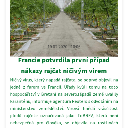
19.02.2020 | 10:06
Francie potvrdila první případ
nákazy rajčat ničivým virem
Ničivý virus, který napadá rajčata, se poprvé objevil na
jedné z farem ve Francii. Úřady kvůli tomu na toto
hospodářství v Bretani na severozápadě země uvalily
karanténu, informuje agentura Reuters s odvoláním na
ministerstvo zemědělství. Virová hnědá vrásčitost
plodů rajčete označovaná jako ToBRFV, která není
nebezpečná pro člověka, se objevila na rostlinách