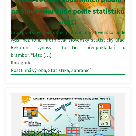
na Slovensku bude podle statistiků
vyšší
Úroda většiny podzimních plodin na Slovensku bude
vyšší než loni, informoval slovenský statistický úřad.
Rekordní výnosy statistici předpokládají u
brambor. "Léto […]
Kategorie:
Rostlinná výroba
,
Statistika
,
Zahraničí