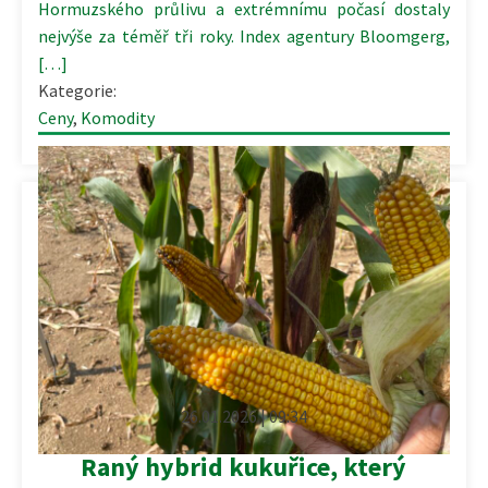
Hormuzského průlivu a extrémnímu počasí dostaly
nejvýše za téměř tři roky. Index agentury Bloomgerg,
[…]
Kategorie:
Ceny
,
Komodity
26.01.2026 | 09:34
Raný hybrid kukuřice, který