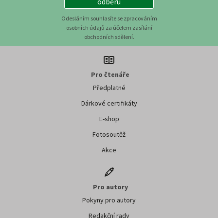
odběru
Odesláním souhlasíte se zpracováním
osobních údajů za účelem zasílání
obchodních sdělení.
Pro čtenáře
Předplatné
Dárkové certifikáty
E-shop
Fotosoutěž
Akce
Pro autory
Pokyny pro autory
Redakční rady