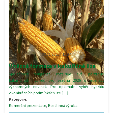
03.11.2025 | 15:34
Vítězná formace v kukuřičné lize
Společnost Syngenta rozšiřuje své portfolio
kukuřičných hybridů pro sezónu 2026 o jedenáct
významných novinek. Pro optimální výběr hybridu
v konkrétních podmínkách lze […]
Kategorie:
Komerční prezentace
,
Rostlinná výroba