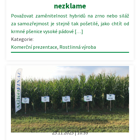
nezklame
Považovat zaměnitelnost hybridů na zrno nebo siláž
za samozřejmost je stejně tak pošetilé, jako chtít od
krmné pšenice vysoké pádové […]
Kategorie:
Komerční prezentace
,
Rostlinná výroba
25.11.2025 | 10:39