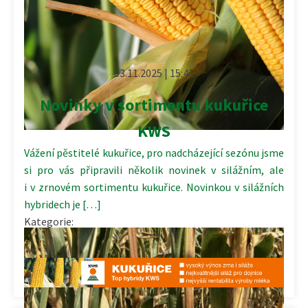
03.11.2025 | 15:41
Novinky v sortimentu kukuřice
KWS
Vážení pěstitelé kukuřice, pro nadcházející sezónu jsme
si pro vás připravili několik novinek v silážním, ale
i v zrnovém sortimentu kukuřice. Novinkou v silážních
hybridech je […]
Kategorie:
Komerční prezentace
,
Rostlinná výroba