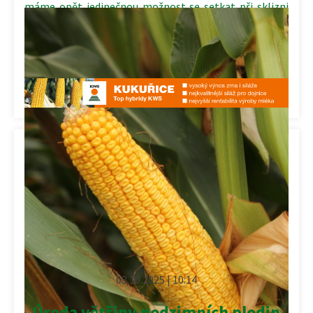
máme opět jedinečnou možnost se setkat při sklizni
zrnových hybridů kukuřice KWS v […]
Kategorie:
Komerční prezentace
,
Rostlinná výroba
03.10.2025 | 10:14
Úroda většiny podzimních plodin