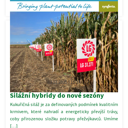
03.11.2025 | 15:34
Silážní hybridy do nové sezóny
Kukuřičná siláž je za definovaných podmínek kvalitním
krmivem, které nahradí a energeticky převýší trávy,
coby přirozenou složku potravy přežvýkavců. Umíme
[…]