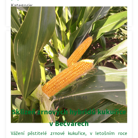
Kategorie:
Komerční prezentace
,
Rostlinná výroba
20.10.2025 | 09:44
Sklizeň zrnových hybridů kukuřice
v Bečvárech
Vážení pěstitelé zrnové kukuřice, v letošním roce