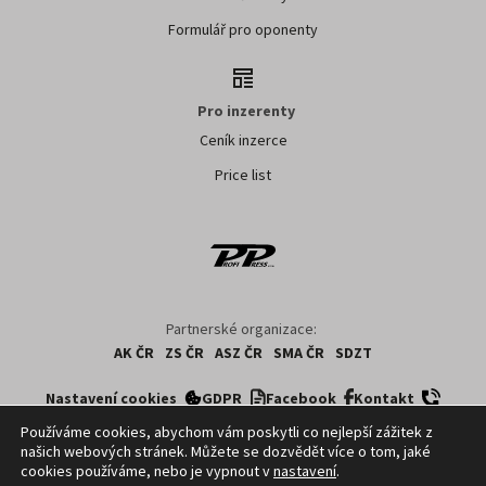
Formulář pro oponenty
Pro inzerenty
Ceník inzerce
Price list
Partnerské organizace:
AK ČR
ZS ČR
ASZ ČR
SMA ČR
SDZT
Nastavení cookies
GDPR
Facebook
Kontakt
Používáme cookies, abychom vám poskytli co nejlepší zážitek z
našich webových stránek. Můžete se dozvědět více o tom, jaké
Copyright ©
2026
ČTK. Profi Press, s.r.o. využívá zpravodajství z databází ČTK,
cookies používáme, nebo je vypnout v
nastavení
.
jejichž obsah je chráněn autorským zákonem. Přepis, šíření či další