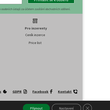
 osobních údajů za účelem zasílání obchodních sdělení.
Pro inzerenty
Ceník inzerce
Price list
s
GDPR
Facebook
Kontakt
upňování tohoto obsahu či jeho části veřejnosti, a to jakýmkoliv
Zavřít cookie l
Přijmout
Nastavení