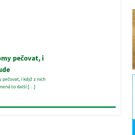
omy pečovat, i
ude
 pečovat, i když z nich
amená to další […]