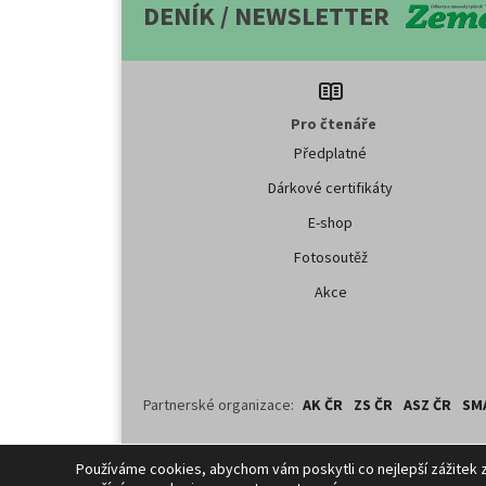
DENÍK / NEWSLETTER
Pro čtenáře
Předplatné
Dárkové certifikáty
E-shop
Fotosoutěž
Akce
Partnerské organizace:
AK ČR
ZS ČR
ASZ ČR
SM
Copyright ©
2026
ČTK. Profi Press, s.r.o. využívá zpravodajství
Používáme cookies, abychom vám poskytli co nejlepší zážitek 