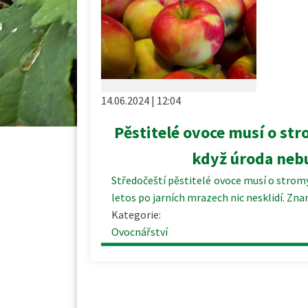
14.06.2024 | 12:04
Pěstitelé ovoce musí o str
když úroda neb
Středočeští pěstitelé ovoce musí o stromy
letos po jarních mrazech nic nesklidí. Zn
Kategorie:
Ovocnářství