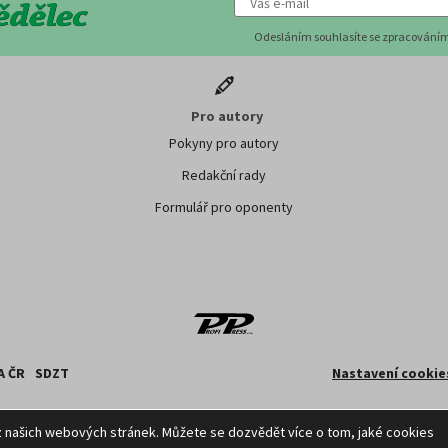
Odesláním souhlasíte se zpracováním
Pro autory
Pokyny pro autory
Redakční rady
Formulář pro oponenty
A ČR
SDZT
Nastavení cookie
 z databází ČTK, jejichž obsah je chráněn autorským zákonem. Přepis, šíření či další zpříst
z našich webových stránek. Můžete se dozvědět více o tom, jaké cookies
způsobem, je bez předchozího souhlasu ČTK výslovně zakázáno.