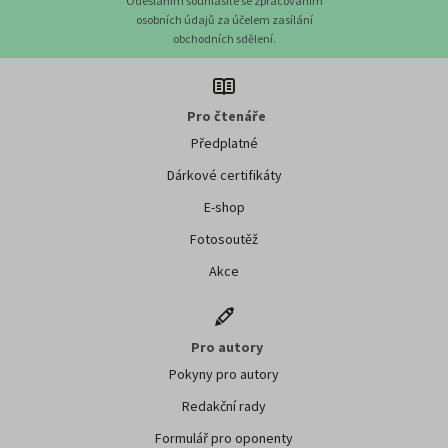
Odesláním souhlasíte se zpracováním
osobních údajů za účelem zasílání
obchodních sdělení.
Pro čtenáře
Předplatné
Dárkové certifikáty
E-shop
Fotosoutěž
Akce
Pro autory
Pokyny pro autory
Redakční rady
Formulář pro oponenty