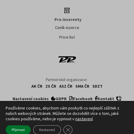
Pro inzerenty
Ceník inzerce
Price list
Partnerské organizace:
AK ČR
ZS ČR
ASZ ČR
SMA ČR
SDZT
Nastavení cookies
GDPR
Facebook
Kontakt
Používáme cookies, abychom vám poskytli co nejlepší zážitek z
našich webových stránek. Můžete se dozvědět více o tom, jaké
Copyright ©
2026
ČTK. Profi Press, s.r.o. využívá zpravodajství z databází ČTK,
cookies používáme, nebo je vypnout v
nastavení
.
jejichž obsah je chráněn autorským zákonem. Přepis, šíření či další
zpřístupňování tohoto obsahu či jeho části veřejnosti, a to jakýmkoliv způsobem,
Zavřít cookie lištu GDPR
Přijmout
Nastavení
je bez předchozího souhlasu ČTK výslovně zakázáno.