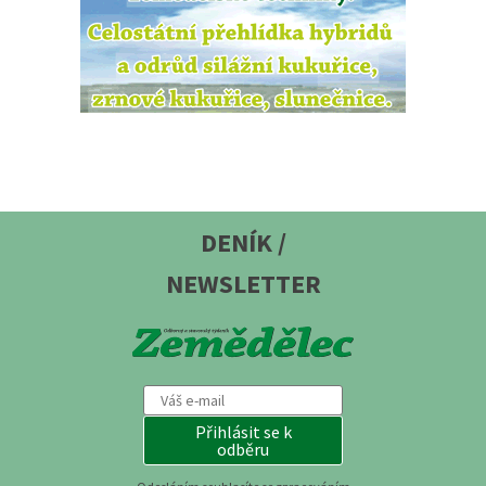
DENÍK /
NEWSLETTER
Přihlásit se k
odběru