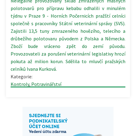
Nelegálně provozovaný sklad zmrazených masných
polotovarů pro přípravu kebabu odhalili v minulém
týdnu v Praze 9 - Horních Počernicích pražští celníci
společně s pracovníky Státní veterinární správy (SVS).
Zajistili 13,5 tuny zmrazeného hovězího, telecího a
drůbežího polotovaru původem z Polska a Německa.
Zboží bude vráceno zpět do zemí původu.
Provozovateli za porušení veterinární legislativy hrozí
pokuta až milion korun. Sdělila to mluvčí pražských
celníků Ivana Kurková.
Kategorie:
Kontroly
,
Potravinářství